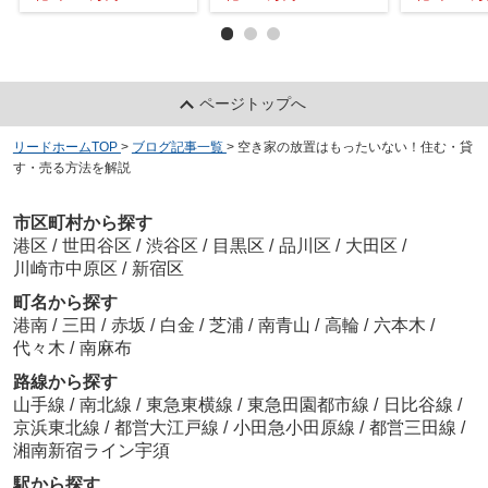
ページトップへ
リードホームTOP
>
ブログ記事一覧
>
空き家の放置はもったいない！住む・貸
す・売る方法を解説
市区町村から探す
港区
/
世田谷区
/
渋谷区
/
目黒区
/
品川区
/
大田区
/
川崎市中原区
/
新宿区
町名から探す
港南
/
三田
/
赤坂
/
白金
/
芝浦
/
南青山
/
高輪
/
六本木
/
代々木
/
南麻布
路線から探す
山手線
/
南北線
/
東急東横線
/
東急田園都市線
/
日比谷線
/
京浜東北線
/
都営大江戸線
/
小田急小田原線
/
都営三田線
/
湘南新宿ライン宇須
駅から探す