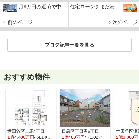
月8万円の返済で中...
住宅ローンをまだ滞...
＜ 前のページ
＞次のページ
ブログ記事一覧を見る
おすすめ物件
世田谷区上馬4丁目
目黒区下目黒5丁目
世田谷区瀬
1億4,480万円
/ 5LDK＋1S(納戸)
1億480万円
/ 71.02㎡
2億3,800