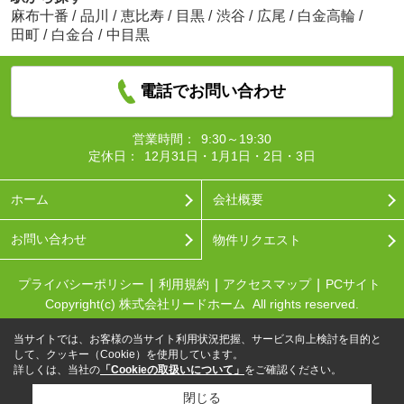
麻布十番
/
品川
/
恵比寿
/
目黒
/
渋谷
/
広尾
/
白金高輪
/
田町
/
白金台
/
中目黒
電話でお問い合わせ
営業時間：
9:30～19:30
定休日：
12月31日・1月1日・2日・3日
ホーム
会社概要
お問い合わせ
物件リクエスト
プライバシーポリシー
利用規約
アクセスマップ
PCサイト
Copyright(c) 株式会社リードホーム All rights reserved.
当サイトでは、お客様の当サイト利用状況把握、サービス向上検討を目的と
して、クッキー（Cookie）を使用しています。
詳しくは、当社の
「Cookieの取扱いについて」
をご確認ください。
閉じる