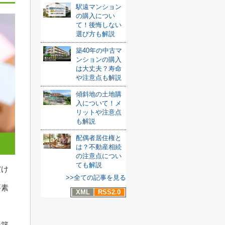
駅遠マンション
の購入につい
て！後悔しない
選び方も解説
築40年の中古マ
ンションの購入
は大丈夫？寿命
や注意点も解説
傾斜地の土地購
入について！メ
リットや注意点
も解説
配偶者居住権と
は？不動産相続
の注意点につい
ても解説
だけ
>>全ての記事を見る
要素
XML
RSS2.0
な築