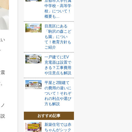
京都市大学付属
中学校・高等学
校」について！
概要も...
目黒区にある
「駒沢の森こど
も園」につい
思い
て！教育方針も
ご紹介
で
一戸建てにEV
充電器は設置で
きる？工事費用
耐震
や注意点も解説
平屋と2階建て
す。
の費用の違いに
ついて！それぞ
る
れの利点や選び
方も解説
リノ
解説
おすすめ記事
新築住宅では赤
ちゃんがシック