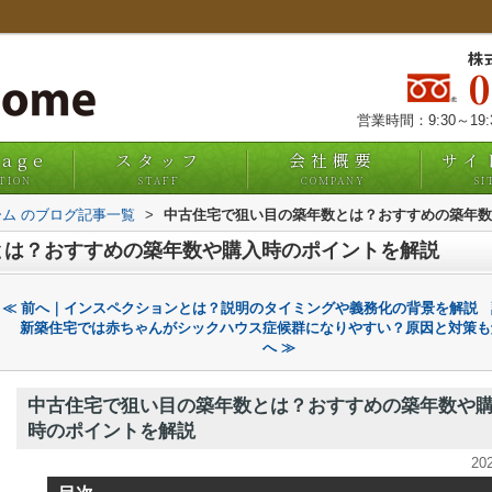
株
営業時間：9:30～19
uage
スタッフ
会社概要
サイ
TION
STAFF
COMPANY
SI
ム のブログ記事一覧
>
中古住宅で狙い目の築年数とは？おすすめの築年数
とは？おすすめの築年数や購入時のポイントを解説
≪ 前へ｜インスペクションとは？説明のタイミングや義務化の背景を解説
新築住宅では赤ちゃんがシックハウス症候群になりやすい？原因と対策も
へ ≫
中古住宅で狙い目の築年数とは？おすすめの築年数や
時のポイントを解説
20