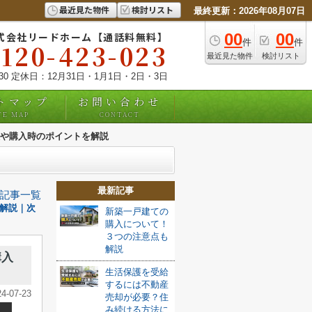
最近見た物件
検討リスト
最終更新：2026年08月07日
式会社リードホーム【通話料無料】
00
00
件
件
0120-423-023
最近見た物件
検討リスト
:30 定休日：12月31日・1月1日・2日・3日
トマップ
お問い合わせ
TE MAP
CONTACT
や購入時のポイントを解説
最新記事
記事一覧
解説｜次
新築一戸建ての
購入について！
３つの注意点も
解説
購入
生活保護を受給
するには不動産
24-07-23
売却が必要？住
み続ける方法に