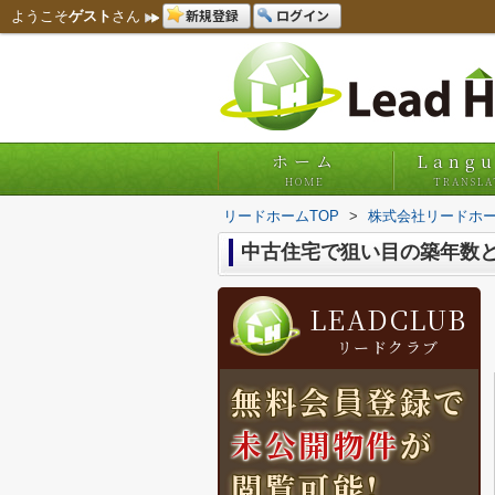
新規登録
ログイン
ようこそ
ゲスト
さん
ホーム
Lang
HOME
TRANSLA
リードホームTOP
>
株式会社リードホー
中古住宅で狙い目の築年数
LEADCLUB
リードクラブ
無料会員登録で
未公開物件
が
閲覧可能!