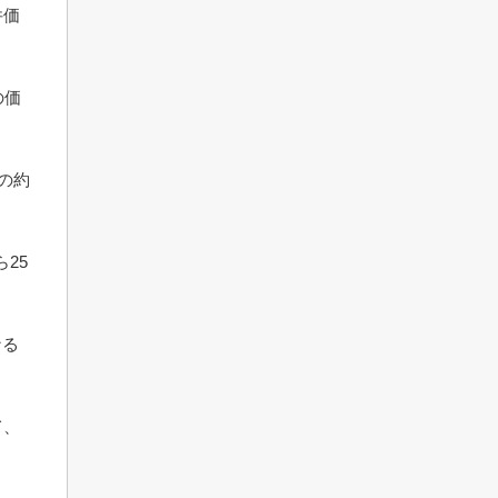
件価
の価
の約
25
なる
て、