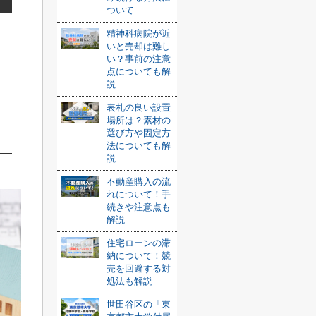
ついて...
精神科病院が近
いと売却は難し
い？事前の注意
点についても解
説
表札の良い設置
場所は？素材の
選び方や固定方
法についても解
説
不動産購入の流
れについて！手
続きや注意点も
解説
住宅ローンの滞
納について！競
売を回避する対
処法も解説
世田谷区の「東