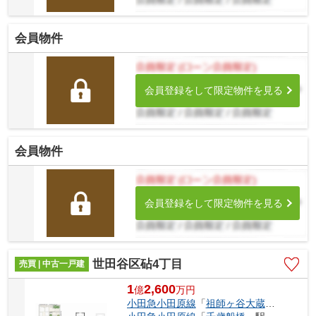
会員物件
会員登録をして限定物件を見る
会員物件
会員登録をして限定物件を見る
世田谷区砧4丁目
売買 | 中古一戸建
1
2,600
億
万
円
小田急小田原線
「
祖師ヶ谷大蔵
」駅 徒歩8