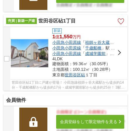
世田谷区砧1丁目
売買 | 新築一戸建
新築
1
1,550
億
万
円
小田急小田原線
「
祖師ヶ谷大蔵
」駅 徒歩1
小田急小田原線
「
千歳船橋
」駅 徒歩17分
小田急小田原線
「
成城学園前
」駅 徒歩25分
4LDK
建物面積：99.36㎡（30.05坪）
土地面積：100.12㎡（30.28坪）
東京都
世田谷区
砧
１丁目
世田谷区砧1丁目に戸建が登場！ 小田急線祖師ヶ谷大蔵駅から徒歩約14
分・千歳船橋駅から徒歩約17分・成城学園前駅から徒歩約25分！ 3駅利
用可能な大変便利な立地に位置した物件です。 ...
会員物件
会員登録をして限定物件を見る