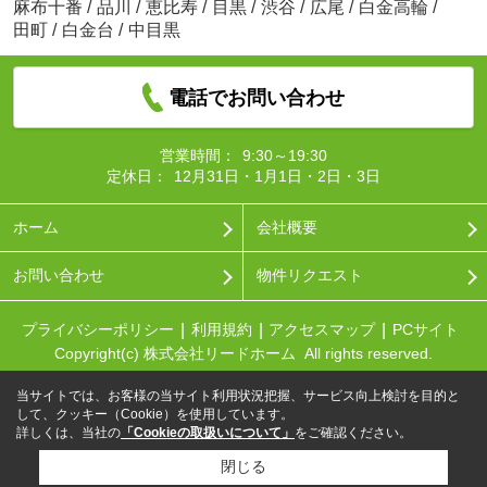
麻布十番
/
品川
/
恵比寿
/
目黒
/
渋谷
/
広尾
/
白金高輪
/
田町
/
白金台
/
中目黒
電話でお問い合わせ
営業時間：
9:30～19:30
定休日：
12月31日・1月1日・2日・3日
ホーム
会社概要
お問い合わせ
物件リクエスト
プライバシーポリシー
利用規約
アクセスマップ
PCサイト
Copyright(c) 株式会社リードホーム All rights reserved.
当サイトでは、お客様の当サイト利用状況把握、サービス向上検討を目的と
して、クッキー（Cookie）を使用しています。
詳しくは、当社の
「Cookieの取扱いについて」
をご確認ください。
閉じる