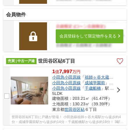
会員物件
会員登録をして限定物件を見る
世田谷区砧6丁目
売買 | 中古一戸建
1
7,997
億
万
円
小田急小田原線
「
祖師ヶ谷大蔵
」駅 徒歩4
小田急小田原線
「
成城学園前
」駅 徒歩14分
小田急小田原線
「
千歳船橋
」駅 徒歩19分
5LDK
建物面積：203.21㎡（61.47坪）
土地面積：130.23㎡（39.39坪）
東京都
世田谷区
砧
６丁目
世田谷区砧6丁目に戸建が登場！ 小田急線祖師ヶ谷大蔵駅から徒歩約4
分・成城学園前駅から徒歩約14分・千歳船橋駅から徒歩約19分！ 3駅利
用可能な大変便利な立地に位置した物件です。 ...