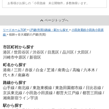
お客様がお探しの「小田急線 未公開物件」多数御座います。
ページトップへ
リードホームTOP
>
(戸建(売買))路線・駅から探す
>
小田急電鉄小田急小田原
線
>
祖師ヶ谷大蔵駅の戸建(売買)
市区町村から探す
港区
/
世田谷区
/
渋谷区
/
目黒区
/
品川区
/
大田区
/
川崎市中原区
/
新宿区
町名から探す
港南
/
三田
/
赤坂
/
白金
/
芝浦
/
南青山
/
高輪
/
六本木
/
代々木
/
南麻布
路線から探す
山手線
/
南北線
/
東急東横線
/
東急田園都市線
/
日比谷線
/
京浜東北線
/
小田急小田原線
/
都営大江戸線
/
都営三田線
/
湘南新宿ライン宇須
駅から探す