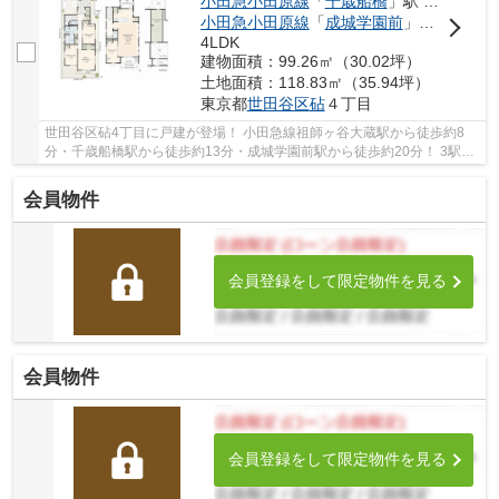
小田急小田原線
「
千歳船橋
」駅 徒歩13分
小田急小田原線
「
成城学園前
」駅 徒歩20分
4LDK
建物面積：99.26㎡（30.02坪）
土地面積：118.83㎡（35.94坪）
東京都
世田谷区
砧
４丁目
世田谷区砧4丁目に戸建が登場！ 小田急線祖師ヶ谷大蔵駅から徒歩約8
分・千歳船橋駅から徒歩約13分・成城学園前駅から徒歩約20分！ 3駅利
用可能な大変便利な立地に位置した物件です。 ...
会員物件
会員登録をして限定物件を見る
会員物件
会員登録をして限定物件を見る