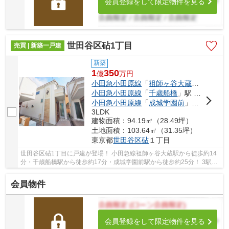
会員登録をして限定物件を見る
世田谷区砧1丁目
売買 | 新築一戸建
新築
1
350
億
万
円
小田急小田原線
「
祖師ヶ谷大蔵
」駅 徒歩1
小田急小田原線
「
千歳船橋
」駅 徒歩17分
小田急小田原線
「
成城学園前
」駅 徒歩25分
3LDK
建物面積：94.19㎡（28.49坪）
土地面積：103.64㎡（31.35坪）
東京都
世田谷区
砧
１丁目
世田谷区砧1丁目に戸建が登場！ 小田急線祖師ヶ谷大蔵駅から徒歩約14
分・千歳船橋駅から徒歩約17分・成城学園前駅から徒歩約25分！ 3駅利
用可能な大変便利な立地に位置した物件です。 ...
会員物件
会員登録をして限定物件を見る