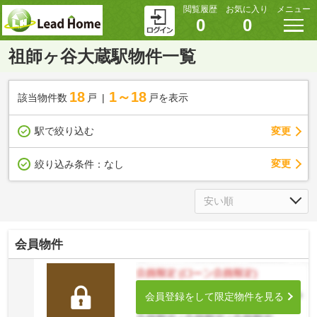
閲覧履歴
お気に入り
メニュー
0
0
祖師ヶ谷大蔵駅物件一覧
18
1～18
該当物件数
戸
戸を表示
駅で絞り込む
変更
変更
絞り込み条件：
なし
会員物件
会員登録をして限定物件を見る