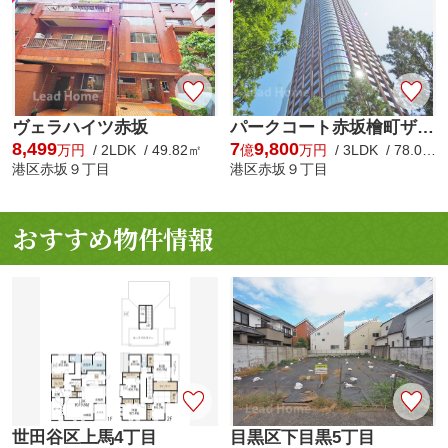
ヴェラハイツ赤坂
パークコート赤坂檜町ザ・タワー
8,499
7
9,800
万円
/ 2LDK / 49.82㎡
億
万円
/ 3LDK / 78.03㎡
港区赤坂９丁目
港区赤坂９丁目
おすすめ物件情報
世田谷区上馬4丁目
目黒区下目黒5丁目