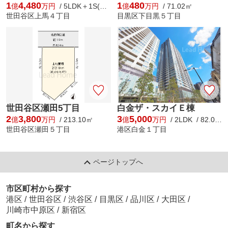
1
4,480
1
480
億
万円
/ 5LDK＋1S(納戸) / 146.13㎡
億
万円
/ 71.02㎡
世田谷区上馬４丁目
目黒区下目黒５丁目
世田谷区瀬田5丁目
白金ザ・スカイＥ棟
2
3,800
3
5,000
億
万円
/ 213.10㎡
億
万円
/ 2LDK / 82.02㎡
世田谷区瀬田５丁目
港区白金１丁目
ページトップへ
市区町村から探す
港区
/
世田谷区
/
渋谷区
/
目黒区
/
品川区
/
大田区
/
川崎市中原区
/
新宿区
町名から探す