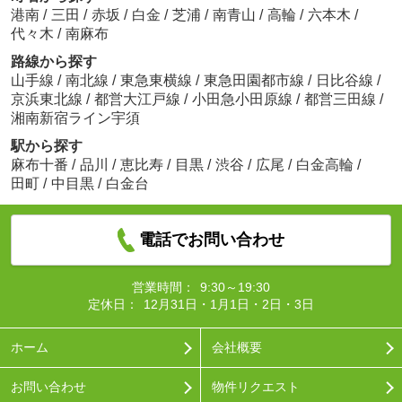
港南
/
三田
/
赤坂
/
白金
/
芝浦
/
南青山
/
高輪
/
六本木
/
代々木
/
南麻布
路線から探す
山手線
/
南北線
/
東急東横線
/
東急田園都市線
/
日比谷線
/
京浜東北線
/
都営大江戸線
/
小田急小田原線
/
都営三田線
/
湘南新宿ライン宇須
駅から探す
麻布十番
/
品川
/
恵比寿
/
目黒
/
渋谷
/
広尾
/
白金高輪
/
田町
/
中目黒
/
白金台
電話でお問い合わせ
営業時間：
9:30～19:30
定休日：
12月31日・1月1日・2日・3日
ホーム
会社概要
お問い合わせ
物件リクエスト