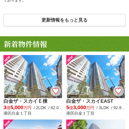
ております。
更新情報をもっと見る
新着物件情報
白金ザ・スカイＥ棟
白金ザ・スカイEAST
3
5,000
5
3,000
億
万円
/ 2LDK / 82.02㎡
億
万円
/ 3LDK / 92.84㎡
港区白金１丁目
港区白金１丁目