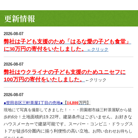
更新情報
2026-08-07
弊社は子ども支援のため「はるな愛の子ども食堂」
に30万円の寄付をいたしました。
←クリック
2026-08-07
弊社はウクライナの子ども支援のためユニセフに
100万円の寄付をいたしました。
←クリック
2026-08-07
●世田谷区三軒茶屋1
丁目
の売地
●
【
14,800
万円
】
現地にて写真を撮影してきました！・・・田園都市線三軒茶屋駅から徒
土地面積約19.22坪
。建築条件はございません。お好きな
歩約6分！
ハウスメーカーで建築可能です。スーパー・コンビニ・ドラッグス
トアが徒歩5分圏内に揃う利便性の高い立地。
お問い合わせお待ちし