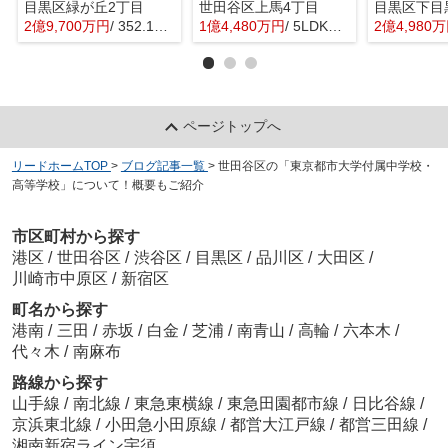
目黒区緑が丘2丁目
世田谷区上馬4丁目
目黒区下目
2億9,700万円
/ 352.16㎡
1億4,480万円
/ 5LDK＋1S(納戸)
2億4,980
ページトップへ
リードホームTOP
>
ブログ記事一覧
>
世田谷区の「東京都市大学付属中学校・
高等学校」について！概要もご紹介
市区町村から探す
港区
/
世田谷区
/
渋谷区
/
目黒区
/
品川区
/
大田区
/
川崎市中原区
/
新宿区
町名から探す
港南
/
三田
/
赤坂
/
白金
/
芝浦
/
南青山
/
高輪
/
六本木
/
代々木
/
南麻布
路線から探す
山手線
/
南北線
/
東急東横線
/
東急田園都市線
/
日比谷線
/
京浜東北線
/
小田急小田原線
/
都営大江戸線
/
都営三田線
/
湘南新宿ライン宇須