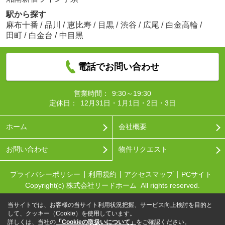
駅から探す
麻布十番
/
品川
/
恵比寿
/
目黒
/
渋谷
/
広尾
/
白金高輪
/
田町
/
白金台
/
中目黒
電話でお問い合わせ
営業時間：
9:30～19:30
定休日：
12月31日・1月1日・2日・3日
ホーム
会社概要
お問い合わせ
物件リクエスト
プライバシーポリシー
利用規約
アクセスマップ
PCサイト
Copyright(c) 株式会社リードホーム All rights reserved.
当サイトでは、お客様の当サイト利用状況把握、サービス向上検討を目的と
して、クッキー（Cookie）を使用しています。
詳しくは、当社の
「Cookieの取扱いについて」
をご確認ください。