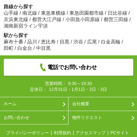
路線から探す
山手線
/
南北線
/
東急東横線
/
東急田園都市線
/
日比谷線
/
京浜東北線
/
都営大江戸線
/
小田急小田原線
/
都営三田線
/
湘南新宿ライン宇須
駅から探す
麻布十番
/
品川
/
恵比寿
/
目黒
/
渋谷
/
広尾
/
白金高輪
/
田町
/
白金台
/
中目黒
電話でお問い合わせ
営業時間：
9:30～19:30
定休日：
12月31日・1月1日・2日・3日
ホーム
会社概要
お問い合わせ
物件リクエスト
プライバシーポリシー
利用規約
アクセスマップ
PCサイト