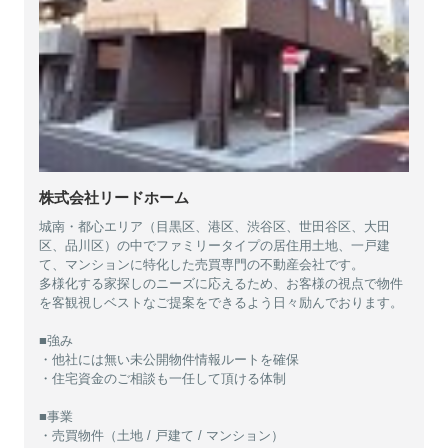
株式会社リードホーム
城南・都心エリア（目黒区、港区、渋谷区、世田谷区、大田
区、品川区）の中でファミリータイプの居住用土地、一戸建
て、マンションに特化した売買専門の不動産会社です。
多様化する家探しのニーズに応えるため、お客様の視点で物件
を客観視しベストなご提案をできるよう日々励んでおります。
■強み
・他社には無い未公開物件情報ルートを確保
・住宅資金のご相談も一任して頂ける体制
■事業
・売買物件（土地 / 戸建て / マンション）