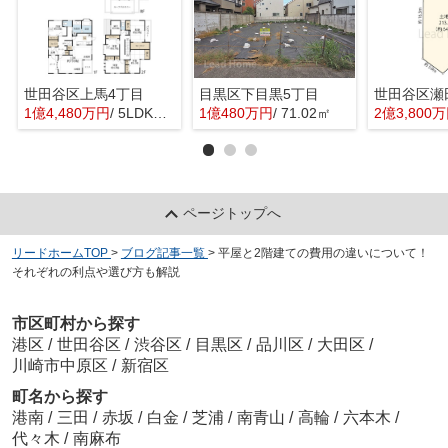
世田谷区上馬4丁目
目黒区下目黒5丁目
世田谷区瀬
1億4,480万円
/ 5LDK＋1S(納戸)
1億480万円
/ 71.02㎡
2億3,800
ページトップへ
リードホームTOP
>
ブログ記事一覧
>
平屋と2階建ての費用の違いについて！
それぞれの利点や選び方も解説
市区町村から探す
港区
/
世田谷区
/
渋谷区
/
目黒区
/
品川区
/
大田区
/
川崎市中原区
/
新宿区
町名から探す
港南
/
三田
/
赤坂
/
白金
/
芝浦
/
南青山
/
高輪
/
六本木
/
代々木
/
南麻布