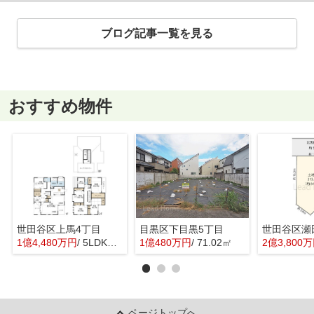
ブログ記事一覧を見る
おすすめ物件
世田谷区上馬4丁目
目黒区下目黒5丁目
世田谷区瀬
1億4,480万円
/ 5LDK＋1S(納戸)
1億480万円
/ 71.02㎡
2億3,800
ページトップへ