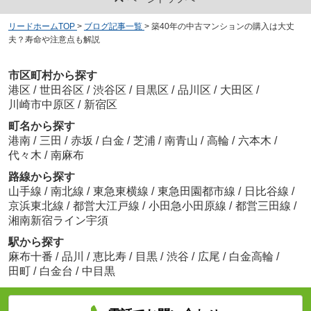
リードホームTOP
>
ブログ記事一覧
>
築40年の中古マンションの購入は大丈
夫？寿命や注意点も解説
市区町村から探す
港区
/
世田谷区
/
渋谷区
/
目黒区
/
品川区
/
大田区
/
川崎市中原区
/
新宿区
町名から探す
港南
/
三田
/
赤坂
/
白金
/
芝浦
/
南青山
/
高輪
/
六本木
/
代々木
/
南麻布
路線から探す
山手線
/
南北線
/
東急東横線
/
東急田園都市線
/
日比谷線
/
京浜東北線
/
都営大江戸線
/
小田急小田原線
/
都営三田線
/
湘南新宿ライン宇須
駅から探す
麻布十番
/
品川
/
恵比寿
/
目黒
/
渋谷
/
広尾
/
白金高輪
/
田町
/
白金台
/
中目黒