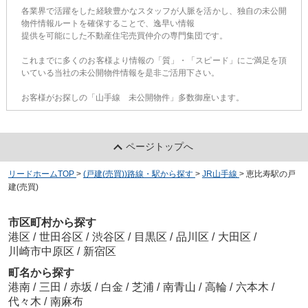
各業界で活躍をした経験豊かなスタッフが人脈を活かし、独自の未公開
物件情報ルートを確保することで、逸早い情報
提供を可能にした不動産住宅売買仲介の専門集団です。
これまでに多くのお客様より情報の「質」・「スピード」にご満足を頂
いている当社の未公開物件情報を是非ご活用下さい。
お客様がお探しの「山手線 未公開物件」多数御座います。
ページトップへ
リードホームTOP
>
(戸建(売買))路線・駅から探す
>
JR山手線
>
恵比寿駅の戸
建(売買)
市区町村から探す
港区
/
世田谷区
/
渋谷区
/
目黒区
/
品川区
/
大田区
/
川崎市中原区
/
新宿区
町名から探す
港南
/
三田
/
赤坂
/
白金
/
芝浦
/
南青山
/
高輪
/
六本木
/
代々木
/
南麻布