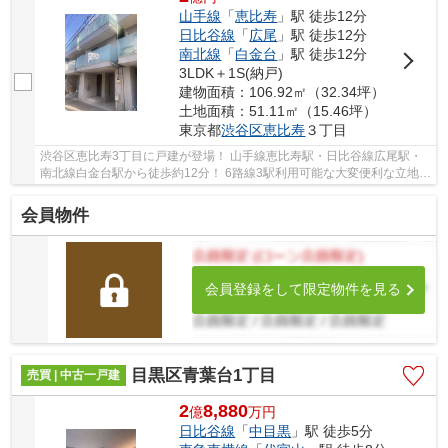
山手線
「
恵比寿
」駅 徒歩12分
日比谷線
「
広尾
」駅 徒歩12分
南北線
「
白金台
」駅 徒歩12分
3LDK＋1S(納戸)
建物面積：106.92㎡（32.34坪）
土地面積：51.11㎡（15.46坪）
東京都
渋谷区
恵比寿
３丁目
渋谷区恵比寿3丁目に戸建が登場！ 山手線恵比寿駅・日比谷線広尾駅・
南北線白金台駅から徒歩約12分！ 6路線3駅利用可能な大変便利な立地に
位置した物件です。 駅徒歩約9分の閑静な住宅...
会員物件
会員登録をして限定物件を見る
目黒区青葉台1丁目
売買 | 中古一戸建
2
8,880
億
万
円
日比谷線
「
中目黒
」駅 徒歩5分