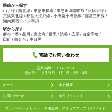
路線から探す
山手線
/
南北線
/
東急東横線
/
東急田園都市線
/
日比谷線
/
京浜東北線
/
都営大江戸線
/
小田急小田原線
/
都営三田線
/
湘南新宿ライン宇須
駅から探す
麻布十番
/
品川
/
恵比寿
/
目黒
/
渋谷
/
広尾
/
白金高輪
/
田町
/
白金台
/
中目黒
電話でお問い合わせ
営業時間：
9:30～19:30
定休日：
12月31日・1月1日・2日・3日
ホーム
会社概要
お問い合わせ
物件リクエスト
プライバシーポリシー
利用規約
アクセスマップ
PCサイト