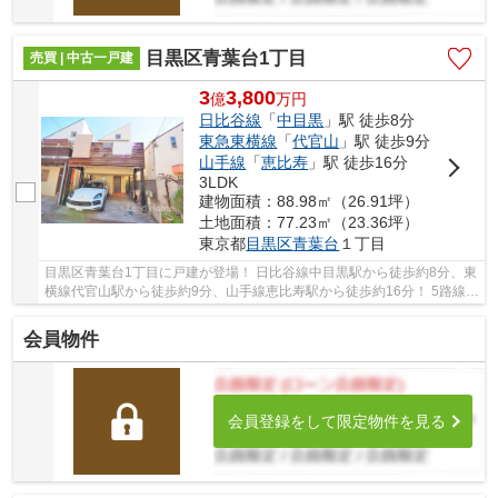
目黒区青葉台1丁目
売買 | 中古一戸建
3
3,800
億
万
円
日比谷線
「
中目黒
」駅 徒歩8分
東急東横線
「
代官山
」駅 徒歩9分
山手線
「
恵比寿
」駅 徒歩16分
3LDK
建物面積：88.98㎡（26.91坪）
土地面積：77.23㎡（23.36坪）
東京都
目黒区
青葉台
１丁目
目黒区青葉台1丁目に戸建が登場！ 日比谷線中目黒駅から徒歩約8分、東
横線代官山駅から徒歩約9分、山手線恵比寿駅から徒歩約16分！ 5路線3
駅利用可能な大変便利な立地に位置した物件で...
会員物件
会員登録をして限定物件を見る