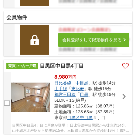
会員物件
会員登録をして限定物件を見る
目黒区中目黒4丁目
売買 | 中古一戸建
8,980
万
円
日比谷線
「
中目黒
」駅 徒歩14分
山手線
「
恵比寿
」駅 徒歩15分
都営三田線
「
目黒
」駅 徒歩19分
5LDK＋1S(納戸)
建物面積：125.86㎡（38.07坪）
土地面積：123.63㎡（37.39坪）
東京都
目黒区
中目黒
４丁目
目黒区中目黒4丁目に戸建が登場！ 日比谷線中目黒駅から徒歩約14分、
山手線恵比寿駅から徒歩約15分、三田線目黒駅から徒歩約19分！ 8路線
3駅利用可能な大変便利な立地に位置した物件で...