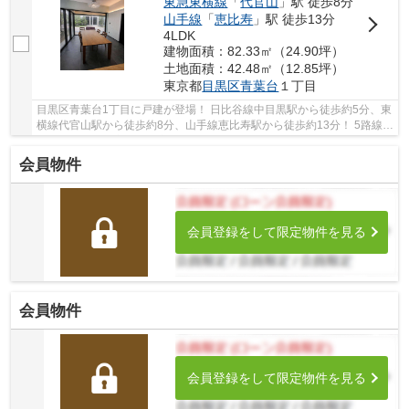
東急東横線
「
代官山
」駅 徒歩8分
山手線
「
恵比寿
」駅 徒歩13分
4LDK
建物面積：82.33㎡（24.90坪）
土地面積：42.48㎡（12.85坪）
東京都
目黒区
青葉台
１丁目
目黒区青葉台1丁目に戸建が登場！ 日比谷線中目黒駅から徒歩約5分、東
横線代官山駅から徒歩約8分、山手線恵比寿駅から徒歩約13分！ 5路線3
駅利用可能な大変便利な立地に位置した物件で...
会員物件
会員登録をして限定物件を見る
会員物件
会員登録をして限定物件を見る