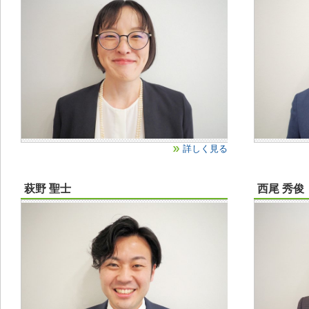
詳しく見る
萩野 聖士
西尾 秀俊