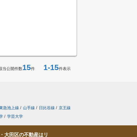
15
1-15
該当公開件数
件
件表示
東急池上線
/
山手線
/
日比谷線
/
京王線
学
/
学芸大学
・大田区の不動産はリ