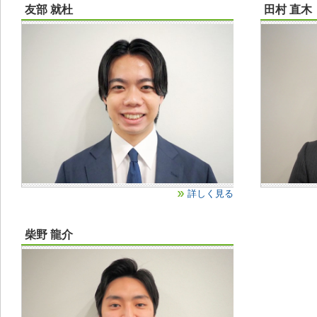
友部 就杜
田村 直木
詳しく見る
柴野 龍介