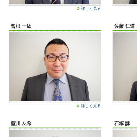
詳しく見る
曾根 一紘
佐藤 仁道
詳しく見る
藍川 友希
石塚 諒