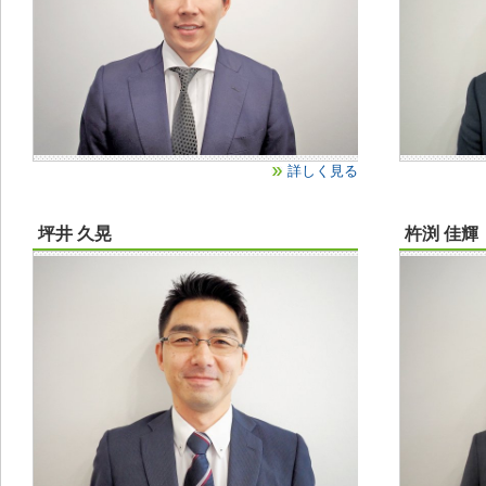
詳しく見る
坪井 久晃
杵渕 佳輝