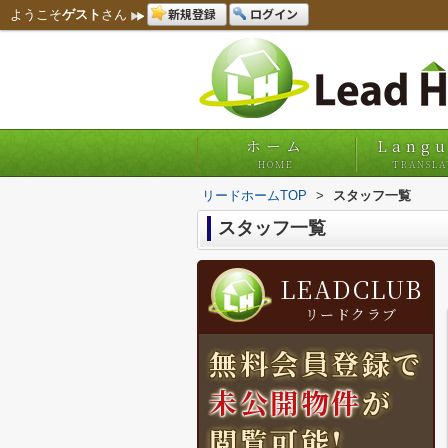
新規登録
ログイン
ようこそ
ゲスト
さん
ホーム
Lang
HOME
TRANSLA
リードホームTOP
>
スタッフ一覧
スタッフ一覧
LEADCLUB
リードクラブ
無料会員登録で
未公開物件
が
閲覧可能!