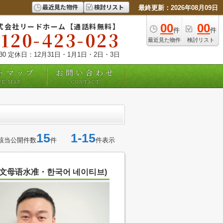
最近見た物件
検討リスト
最終更新：2026年08月09日
式会社リードホーム【通話料無料】
00
00
件
件
0120-423-023
最近見た物件
検討リスト
:30 定休日：12月31日・1月1日・2日・3日
トマップ
お問い合わせ
TE MAP
CONTACT
15
1-15
該当公開件数
件
件表示
中文母语水准・한국어 네이티브)