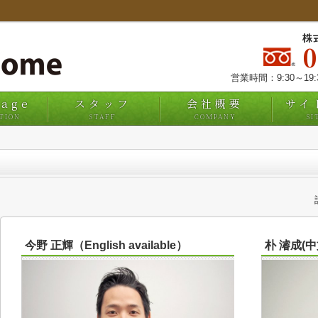
株
営業時間：9:30～19
uage
スタッフ
会社概要
サイ
TION
STAFF
COMPANY
SI
今野 正輝（English available）
朴 濬成(