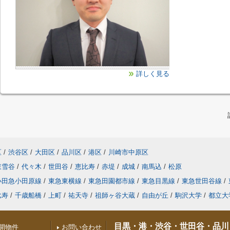
詳しく見る
区
/
渋谷区
/
大田区
/
品川区
/
港区
/
川崎市中原区
東雪谷
/
代々木
/
世田谷
/
恵比寿
/
赤堤
/
成城
/
南馬込
/
松原
小田急小田原線
/
東急東横線
/
東急田園都市線
/
東急目黒線
/
東急世田谷線
/
比寿
/
千歳船橋
/
上町
/
祐天寺
/
祖師ヶ谷大蔵
/
自由が丘
/
駒沢大学
/
都立大
目黒・港・渋谷・世田谷・品川
開物件
お問い合わせ