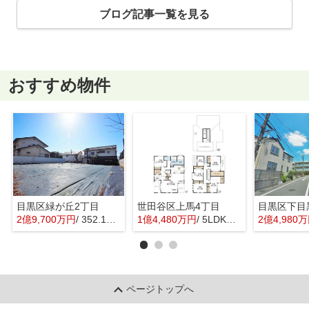
ブログ記事一覧を見る
おすすめ物件
目黒区緑が丘2丁目
世田谷区上馬4丁目
目黒区下目
2億9,700万円
/ 352.16㎡
1億4,480万円
/ 5LDK＋1S(納戸)
2億4,980
ページトップへ