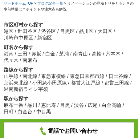
リードホームTOP
>
ブログ記事一覧
>
リノベーションの見積もりをとるときの
事前準備は？ポイントや注意点も解説
市区町村から探す
港区
/
世田谷区
/
渋谷区
/
目黒区
/
品川区
/
大田区
/
川崎市中原区
/
新宿区
町名から探す
港南
/
三田
/
赤坂
/
白金
/
芝浦
/
南青山
/
高輪
/
六本木
/
代々木
/
南麻布
路線から探す
山手線
/
南北線
/
東急東横線
/
東急田園都市線
/
日比谷線
/
京浜東北線
/
小田急小田原線
/
都営大江戸線
/
都営三田線
/
湘南新宿ライン宇須
駅から探す
麻布十番
/
品川
/
恵比寿
/
目黒
/
渋谷
/
広尾
/
白金高輪
/
田町
/
白金台
/
中目黒
電話でお問い合わせ