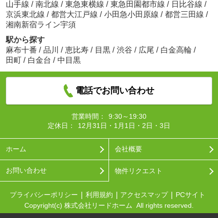
山手線
/
南北線
/
東急東横線
/
東急田園都市線
/
日比谷線
/
京浜東北線
/
都営大江戸線
/
小田急小田原線
/
都営三田線
/
湘南新宿ライン宇須
駅から探す
麻布十番
/
品川
/
恵比寿
/
目黒
/
渋谷
/
広尾
/
白金高輪
/
田町
/
白金台
/
中目黒
電話でお問い合わせ
営業時間：
9:30～19:30
定休日：
12月31日・1月1日・2日・3日
ホーム
会社概要
お問い合わせ
物件リクエスト
プライバシーポリシー
利用規約
アクセスマップ
PCサイト
Copyright(c) 株式会社リードホーム All rights reserved.