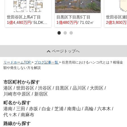
世田谷区上馬4丁目
目黒区下目黒5丁目
世田谷区瀬
1億4,480万円
/ 5LDK＋1S(納戸)
1億480万円
/ 71.02㎡
2億3,800
ページトップへ
リードホームTOP
>
ブログ記事一覧
>
任意売却におけるハンコ代とは？相場金
額や発生しない方を解説
市区町村から探す
港区
/
世田谷区
/
渋谷区
/
目黒区
/
品川区
/
大田区
/
川崎市中原区
/
新宿区
町名から探す
港南
/
三田
/
赤坂
/
白金
/
芝浦
/
南青山
/
高輪
/
六本木
/
代々木
/
南麻布
路線から探す