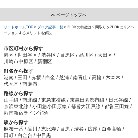
ページトップへ
リードホームTOP
>
ブログ記事一覧
>
2LDKの特徴は？間取りを2LDKにリノベ
ーションするメリットも解説
市区町村から探す
港区
/
世田谷区
/
渋谷区
/
目黒区
/
品川区
/
大田区
/
川崎市中原区
/
新宿区
町名から探す
港南
/
三田
/
赤坂
/
白金
/
芝浦
/
南青山
/
高輪
/
六本木
/
代々木
/
南麻布
路線から探す
山手線
/
南北線
/
東急東横線
/
東急田園都市線
/
日比谷線
/
京浜東北線
/
小田急小田原線
/
都営大江戸線
/
都営三田線
/
湘南新宿ライン宇須
駅から探す
麻布十番
/
品川
/
恵比寿
/
目黒
/
渋谷
/
広尾
/
白金高輪
/
田町
/
白金台
/
中目黒