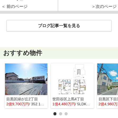
＜ 前のページ
＞次のページ
ブログ記事一覧を見る
おすすめ物件
目黒区緑が丘2丁目
世田谷区上馬4丁目
目黒区下目
2億9,700万円
/ 352.16㎡
1億4,480万円
/ 5LDK＋1S(納戸)
2億4,980