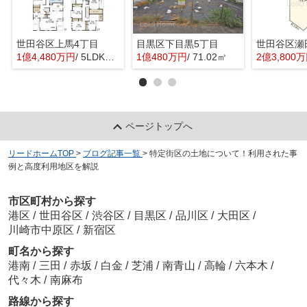
世田谷区上馬4丁目
目黒区下目黒5丁目
世田谷区瀬
1億4,480万円
/ 5LDK＋1S(納戸)
1億480万円
/ 71.02㎡
2億3,800
ページトップへ
リードホームTOP
>
ブログ記事一覧
>
特定街区の土地について！利用された事
例と高度利用地区を解説
市区町村から探す
港区
/
世田谷区
/
渋谷区
/
目黒区
/
品川区
/
大田区
/
川崎市中原区
/
新宿区
町名から探す
港南
/
三田
/
赤坂
/
白金
/
芝浦
/
南青山
/
高輪
/
六本木
/
代々木
/
南麻布
路線から探す