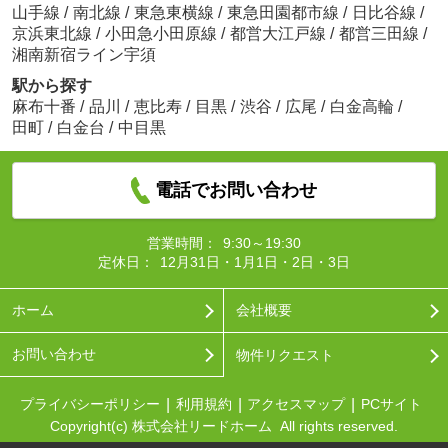
山手線
/
南北線
/
東急東横線
/
東急田園都市線
/
日比谷線
/
京浜東北線
/
小田急小田原線
/
都営大江戸線
/
都営三田線
/
湘南新宿ライン宇須
駅から探す
麻布十番
/
品川
/
恵比寿
/
目黒
/
渋谷
/
広尾
/
白金高輪
/
田町
/
白金台
/
中目黒
電話でお問い合わせ
営業時間：
9:30～19:30
定休日：
12月31日・1月1日・2日・3日
ホーム
会社概要
お問い合わせ
物件リクエスト
プライバシーポリシー
利用規約
アクセスマップ
PCサイト
Copyright(c) 株式会社リードホーム All rights reserved.