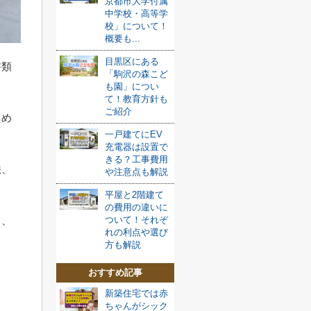
京都市大学付属
中学校・高等学
校」について！
概要も...
目黒区にある
書類
「駒沢の森こど
も園」につい
て！教育方針も
ご紹介
ため
一戸建てにEV
充電器は設置で
きる？工事費用
法、
や注意点も解説
。
平屋と2階建て
の費用の違いに
て、
ついて！それぞ
れの利点や選び
方も解説
おすすめ記事
新築住宅では赤
ちゃんがシック