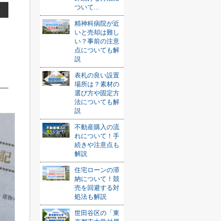
ついて...
精神科病院が近
いと売却は難し
い？事前の注意
点についても解
説
表札の良い設置
場所は？素材の
選び方や固定方
法についても解
説
不動産購入の流
れについて！手
続きや注意点も
解説
住宅ローンの滞
納について！競
売を回避する対
処法も解説
世田谷区の「東