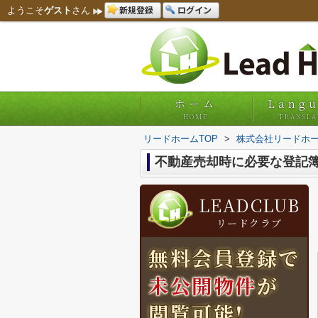
新規登録
ログイン
ようこそ
ゲスト
さん
ホーム
Lang
HOME
TRANSLA
リードホームTOP
>
株式会社リードホー
不動産売却時に必要な登記
LEADCLUB
リードクラブ
無料会員登録で
未公開物件
が
閲覧可能!