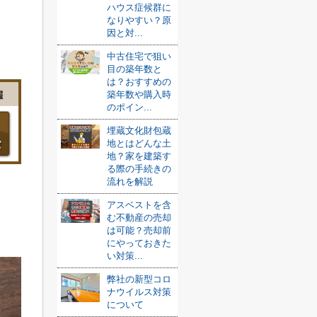
ハウス症候群に
なりやすい？原
因と対...
中古住宅で狙い
目の築年数と
は？おすすめの
築年数や購入時
のポイン...
埋蔵文化財包蔵
地とはどんな土
地？家を建築す
る際の手続きの
流れを解説
アスベストを含
む不動産の売却
は可能？売却前
にやっておきた
い対策...
弊社の新型コロ
ナウイルス対策
について