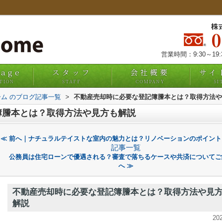
株
営業時間：9:30～19
uage
スタッフ
会社概要
サイ
TION
STAFF
COMPANY
SI
ム のブログ記事一覧
>
不動産売却時に必要な登記簿謄本とは？取得方法や
簿謄本とは？取得方法や見方も解説
≪ 前へ｜ナチュラルテイストな室内の魅力とは？リノベーションのポイント
記事一覧
公務員は住宅ローンで優遇される？審査で落ちるケースや共済についてご
へ ≫
不動産売却時に必要な登記簿謄本とは？取得方法や見
解説
20