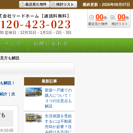
最近見た物件
検討リスト
最終更新：2026年08月07日
式会社リードホーム【通話料無料】
00
00
件
件
0120-423-023
最近見た物件
検討リスト
:30 定休日：12月31日・1月1日・2日・3日
トマップ
お問い合わせ
TE MAP
CONTACT
見方も解説
最新記事
も解説！
新築一戸建ての
紹介｜次
購入について！
３つの注意点も
解説
方も
生活保護を受給
するには不動産
売却が必要？住
24-10-05
み続ける方法に