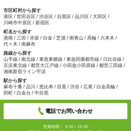
市区町村から探す
港区
/
世田谷区
/
渋谷区
/
目黒区
/
品川区
/
大田区
/
川崎市中原区
/
新宿区
町名から探す
港南
/
三田
/
赤坂
/
白金
/
芝浦
/
南青山
/
高輪
/
六本木
/
代々木
/
南麻布
路線から探す
山手線
/
南北線
/
東急東横線
/
東急田園都市線
/
日比谷線
/
京浜東北線
/
都営大江戸線
/
小田急小田原線
/
都営三田線
/
湘南新宿ライン宇須
駅から探す
麻布十番
/
品川
/
恵比寿
/
目黒
/
渋谷
/
広尾
/
白金高輪
/
田町
/
白金台
/
中目黒
電話でお問い合わせ
営業時間：
9:30～19:30