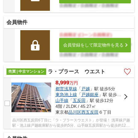
会員物件
会員登録をして限定物件を見る
ラ・プラース ウエスト
売買 | 中古マンション
8,999
万
円
都営浅草線
「
戸越
」駅 徒歩5分
東急池上線
「
戸越銀座
」駅 徒歩5分
山手線
「
五反田
」駅 徒歩12分
4階 / 2LDK / 45.27㎡
東京都
品川区
西五反田
６丁目
品川区西五反田6丁目に「ラ・プラースウエスト」が登場！ 浅草線戸越
駅・池上線戸越銀座駅から徒歩約5分、山手線五反田駅から徒歩約12
分！ 3路線3駅利用可能な大変便利な立地に位置し...