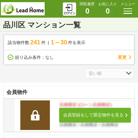
閲覧履歴
お気に入り
メニュー
0
0
品川区 マンション一覧
241
1～30
該当物件数
件
件を表示
変更
絞り込み条件：
なし
会員物件
会員登録をして限定物件を見る