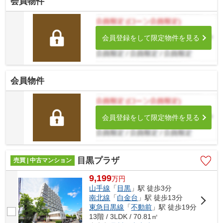
会員物件
会員登録をして限定物件を見る
会員物件
会員登録をして限定物件を見る
目黒プラザ
売買 | 中古マンション
9,199
万
円
山手線
「
目黒
」駅 徒歩3分
南北線
「
白金台
」駅 徒歩13分
東急目黒線
「
不動前
」駅 徒歩19分
13階 / 3LDK / 70.81㎡