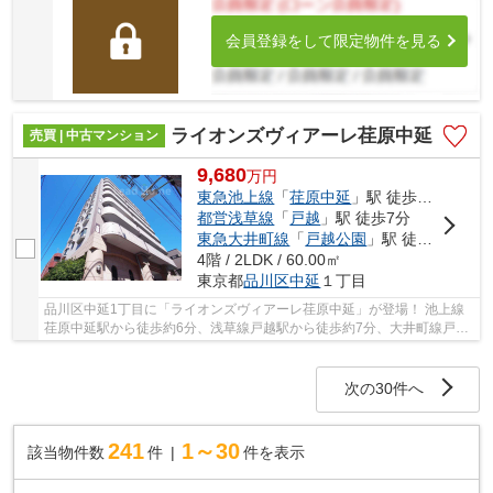
会員登録をして限定物件を見る
ライオンズヴィアーレ荏原中延
売買 | 中古マンション
9,680
万
円
東急池上線
「
荏原中延
」駅 徒歩6分
都営浅草線
「
戸越
」駅 徒歩7分
東急大井町線
「
戸越公園
」駅 徒歩11分
4階 / 2LDK / 60.00㎡
東京都
品川区
中延
１丁目
品川区中延1丁目に「ライオンズヴィアーレ荏原中延」が登場！ 池上線
荏原中延駅から徒歩約6分、浅草線戸越駅から徒歩約7分、大井町線戸越
公園駅から徒歩約11分。 3路線3駅利用可能な大...
次の30件へ
241
1～30
該当物件数
件
件を表示