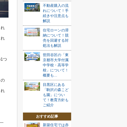
不動産購入の流
れについて！手
続きや注意点も
解説
られ
住宅ローンの滞
納について！競
され
売を回避する対
処法も解説
世田谷区の「東
1つ
京都市大学付属
中学校・高等学
校」について！
概要も...
この
目黒区にある
「駒沢の森こど
され
も園」につい
て！教育方針も
ご紹介
おすすめ記事
新築住宅では赤