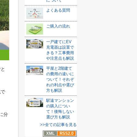
について
よくある質問
ご購入の流れ
一戸建てにEV
充電器は設置で
きる？工事費用
や注意点も解説
平屋と2階建て
ごと
の費用の違いに
ついて！それぞ
れの利点や選び
方も解説
域で
駅遠マンション
の購入につい
て！後悔しない
に分
選び方も解説
>>全ての記事を見る
。
XML
RSS2.0