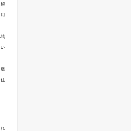
種類
利用
地域
ない
に適
、住
され