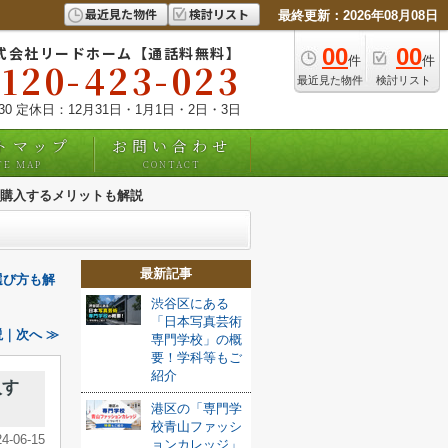
最近見た物件
検討リスト
最終更新：2026年08月08日
式会社リードホーム【通話料無料】
00
00
件
件
0120-423-023
最近見た物件
検討リスト
:30 定休日：12月31日・1月1日・2日・3日
トマップ
お問い合わせ
TE MAP
CONTACT
購入するメリットも解説
最新記事
選び方も解
渋谷区にある
「日本写真芸術
｜次へ ≫
専門学校」の概
要！学科等もご
紹介
入す
港区の「専門学
校青山ファッシ
24-06-15
ョンカレッジ」