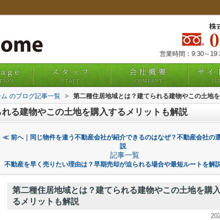
株
営業時間：9:30～19
uage
スタッフ
会社概要
サイ
TION
STAFF
COMPANY
SI
ム のブログ記事一覧
>
第二種住居地域とは？建てられる建物やこの土地を
られる建物やこの土地を購入するメリットも解説
≪ 前へ｜同じ物件を違う不動産会社が紹介できるのはなぜ？不動産会社の
説
記事一覧
不動産を早く売りたい理由は？早期売却が迫られる場合や最短ルートを解説
第二種住居地域とは？建てられる建物やこの土地を購
るメリットも解説
20