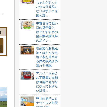
ちゃんがシック
ハウス症候群に
なりやすい？原
因と対...
中古住宅で狙い
目の築年数と
は？おすすめの
築年数や購入時
のポイン...
埋蔵文化財包蔵
地とはどんな土
地？家を建築す
る際の手続きの
流れを解説
アスベストを含
む不動産の売却
は可能？売却前
にやっておきた
い対策...
弊社の新型コロ
ナウイルス対策