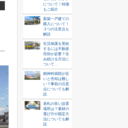
について！特徴
もご紹介
新築一戸建ての
購入について！
３つの注意点も
解説
生活保護を受給
するには不動産
売却が必要？住
み続ける方法に
ついて...
精神科病院が近
いと売却は難し
い？事前の注意
点についても解
説
表札の良い設置
場所は？素材の
選び方や固定方
法についても解
説