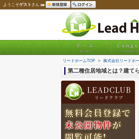
新規登録
ログイン
ようこそ
ゲスト
さん
ホーム
Lang
HOME
TRANSLA
リードホームTOP
>
株式会社リードホー
第二種住居地域とは？建て
LEADCLUB
リードクラブ
無料会員登録で
未公開物件
が
閲覧可能!