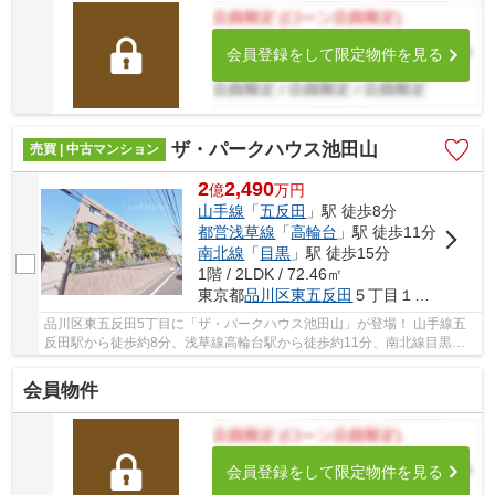
会員登録をして限定物件を見る
ザ・パークハウス池田山
売買 | 中古マンション
2
2,490
億
万
円
山手線
「
五反田
」駅 徒歩8分
都営浅草線
「
高輪台
」駅 徒歩11分
南北線
「
目黒
」駅 徒歩15分
1階 / 2LDK / 72.46㎡
東京都
品川区
東五反田
５丁目１８-３
品川区東五反田5丁目に「ザ・パークハウス池田山」が登場！ 山手線五
反田駅から徒歩約8分、浅草線高輪台駅から徒歩約11分、南北線目黒駅
から徒歩約15分。 6路線3駅利用可能な大変便利...
会員物件
会員登録をして限定物件を見る