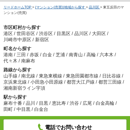
リードホームTOP
>
(マンション(売買))地域から探す
>
品川区
>
東五反田のマ
ンション(売買)
市区町村から探す
港区
/
世田谷区
/
渋谷区
/
目黒区
/
品川区
/
大田区
/
川崎市中原区
/
新宿区
町名から探す
港南
/
三田
/
赤坂
/
白金
/
芝浦
/
南青山
/
高輪
/
六本木
/
代々木
/
南麻布
路線から探す
山手線
/
南北線
/
東急東横線
/
東急田園都市線
/
日比谷線
/
京浜東北線
/
小田急小田原線
/
都営大江戸線
/
都営三田線
/
湘南新宿ライン宇須
駅から探す
麻布十番
/
品川
/
目黒
/
恵比寿
/
渋谷
/
広尾
/
白金高輪
/
田町
/
中目黒
/
白金台
電話でお問い合わせ