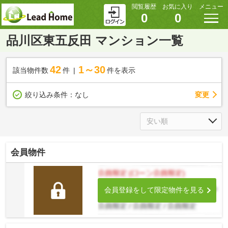
閲覧履歴
お気に入り
メニュー
0
0
品川区東五反田 マンション一覧
42
1～30
該当物件数
件
件を表示
変更
絞り込み条件：
なし
会員物件
会員登録をして限定物件を見る