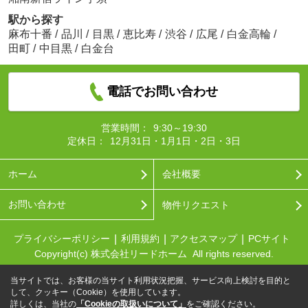
駅から探す
麻布十番
/
品川
/
目黒
/
恵比寿
/
渋谷
/
広尾
/
白金高輪
/
田町
/
中目黒
/
白金台
電話でお問い合わせ
営業時間：
9:30～19:30
定休日：
12月31日・1月1日・2日・3日
ホーム
会社概要
お問い合わせ
物件リクエスト
プライバシーポリシー
利用規約
アクセスマップ
PCサイト
Copyright(c) 株式会社リードホーム All rights reserved.
当サイトでは、お客様の当サイト利用状況把握、サービス向上検討を目的と
して、クッキー（Cookie）を使用しています。
詳しくは、当社の
「Cookieの取扱いについて」
をご確認ください。