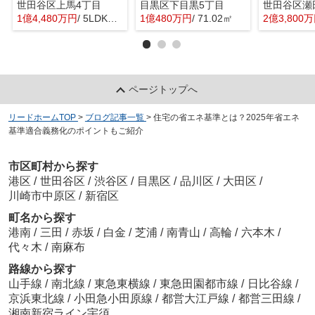
世田谷区上馬4丁目
目黒区下目黒5丁目
世田谷区瀬
1億4,480万円
/ 5LDK＋1S(納戸)
1億480万円
/ 71.02㎡
2億3,800
ページトップへ
リードホームTOP
>
ブログ記事一覧
>
住宅の省エネ基準とは？2025年省エネ
基準適合義務化のポイントもご紹介
市区町村から探す
港区
/
世田谷区
/
渋谷区
/
目黒区
/
品川区
/
大田区
/
川崎市中原区
/
新宿区
町名から探す
港南
/
三田
/
赤坂
/
白金
/
芝浦
/
南青山
/
高輪
/
六本木
/
代々木
/
南麻布
路線から探す
山手線
/
南北線
/
東急東横線
/
東急田園都市線
/
日比谷線
/
京浜東北線
/
小田急小田原線
/
都営大江戸線
/
都営三田線
/
湘南新宿ライン宇須