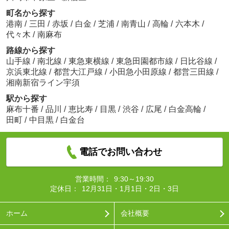
町名から探す
港南
/
三田
/
赤坂
/
白金
/
芝浦
/
南青山
/
高輪
/
六本木
/
代々木
/
南麻布
路線から探す
山手線
/
南北線
/
東急東横線
/
東急田園都市線
/
日比谷線
/
京浜東北線
/
都営大江戸線
/
小田急小田原線
/
都営三田線
/
湘南新宿ライン宇須
駅から探す
麻布十番
/
品川
/
恵比寿
/
目黒
/
渋谷
/
広尾
/
白金高輪
/
田町
/
中目黒
/
白金台
電話でお問い合わせ
営業時間：
9:30～19:30
定休日：
12月31日・1月1日・2日・3日
ホーム
会社概要