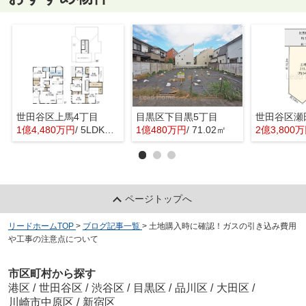
世田谷区上馬4丁目
目黒区下目黒5丁目
世田谷区瀬
1億4,480万円
/ 5LDK＋1S(納戸)
1億480万円
/ 71.02㎡
2億3,800
ページトップへ
リードホームTOP
>
ブログ記事一覧
>
土地購入時に確認！ガスの引き込み費用
や工事の注意点について
市区町村から探す
港区
/
世田谷区
/
渋谷区
/
目黒区
/
品川区
/
大田区
/
川崎市中原区
/
新宿区