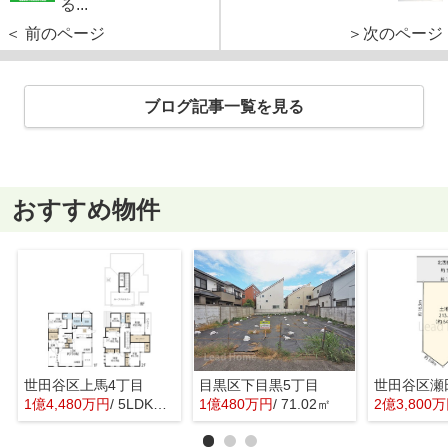
る...
＜ 前のページ
＞次のページ
ブログ記事一覧を見る
おすすめ物件
世田谷区上馬4丁目
目黒区下目黒5丁目
世田谷区瀬
1億4,480万円
/ 5LDK＋1S(納戸)
1億480万円
/ 71.02㎡
2億3,800