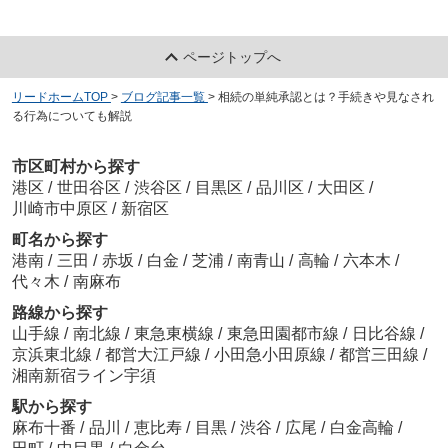
ページトップへ
リードホームTOP
>
ブログ記事一覧
>
相続の単純承認とは？手続きや見なされ
る行為についても解説
市区町村から探す
港区
/
世田谷区
/
渋谷区
/
目黒区
/
品川区
/
大田区
/
川崎市中原区
/
新宿区
町名から探す
港南
/
三田
/
赤坂
/
白金
/
芝浦
/
南青山
/
高輪
/
六本木
/
代々木
/
南麻布
路線から探す
山手線
/
南北線
/
東急東横線
/
東急田園都市線
/
日比谷線
/
京浜東北線
/
都営大江戸線
/
小田急小田原線
/
都営三田線
/
湘南新宿ライン宇須
駅から探す
麻布十番
/
品川
/
恵比寿
/
目黒
/
渋谷
/
広尾
/
白金高輪
/