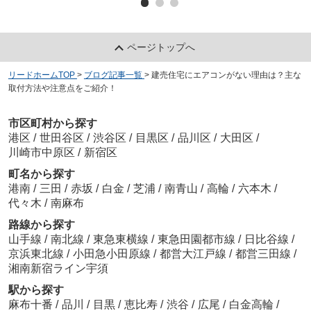
ページトップへ
リードホームTOP
>
ブログ記事一覧
>
建売住宅にエアコンがない理由は？主な
取付方法や注意点をご紹介！
市区町村から探す
港区
/
世田谷区
/
渋谷区
/
目黒区
/
品川区
/
大田区
/
川崎市中原区
/
新宿区
町名から探す
港南
/
三田
/
赤坂
/
白金
/
芝浦
/
南青山
/
高輪
/
六本木
/
代々木
/
南麻布
路線から探す
山手線
/
南北線
/
東急東横線
/
東急田園都市線
/
日比谷線
/
京浜東北線
/
小田急小田原線
/
都営大江戸線
/
都営三田線
/
湘南新宿ライン宇須
駅から探す
麻布十番
/
品川
/
目黒
/
恵比寿
/
渋谷
/
広尾
/
白金高輪
/