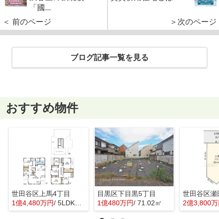
「國...
＜ 前のページ
＞次のページ
ブログ記事一覧を見る
おすすめ物件
世田谷区上馬4丁目
目黒区下目黒5丁目
世田谷区瀬
1億4,480万円
/ 5LDK＋1S(納戸)
1億480万円
/ 71.02㎡
2億3,800