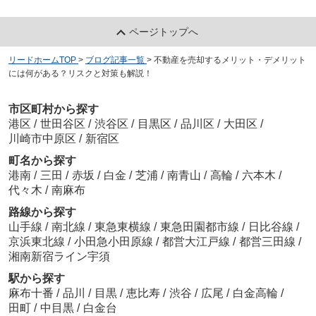
ページトップへ
リードホームTOP
>
ブログ記事一覧
>
不動産を売却するメリット・デメリット
には何がある？リスクと対策も解説！
市区町村から探す
港区
/
世田谷区
/
渋谷区
/
目黒区
/
品川区
/
大田区
/
川崎市中原区
/
新宿区
町名から探す
港南
/
三田
/
赤坂
/
白金
/
芝浦
/
南青山
/
高輪
/
六本木
/
代々木
/
南麻布
路線から探す
山手線
/
南北線
/
東急東横線
/
東急田園都市線
/
日比谷線
/
京浜東北線
/
小田急小田原線
/
都営大江戸線
/
都営三田線
/
湘南新宿ライン宇須
駅から探す
麻布十番
/
品川
/
目黒
/
恵比寿
/
渋谷
/
広尾
/
白金高輪
/
田町
/
中目黒
/
白金台