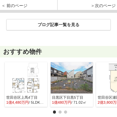
＜ 前のページ
＞次のページ
ブログ記事一覧を見る
おすすめ物件
世田谷区上馬4丁目
目黒区下目黒5丁目
世田谷区瀬
1億4,480万円
/ 5LDK＋1S(納戸)
1億480万円
/ 71.02㎡
2億3,800