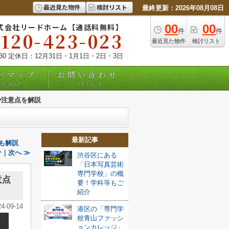
最近見た物件
検討リスト
最終更新：2026年08月08日
式会社リードホーム【通話料無料】
00
00
件
件
0120-423-023
最近見た物件
検討リスト
:30 定休日：12月31日・1月1日・2日・3日
トマップ
お問い合わせ
TE MAP
CONTACT
や注意点を解説
最新記事
法も解説
｜次へ ≫
渋谷区にある
「日本写真芸術
専門学校」の概
意点
要！学科等もご
紹介
24-09-14
港区の「専門学
校青山ファッシ
ョンカレッジ」