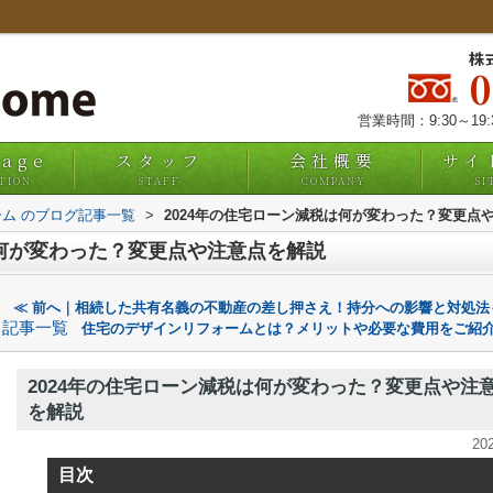
株
営業時間：9:30～19
uage
スタッフ
会社概要
サイ
TION
STAFF
COMPANY
SI
ム のブログ記事一覧
>
2024年の住宅ローン減税は何が変わった？変更点
は何が変わった？変更点や注意点を解説
≪ 前へ｜相続した共有名義の不動産の差し押さえ！持分への影響と対処
記事一覧
住宅のデザインリフォームとは？メリットや必要な費用をご紹介
2024年の住宅ローン減税は何が変わった？変更点や注
を解説
20
目次