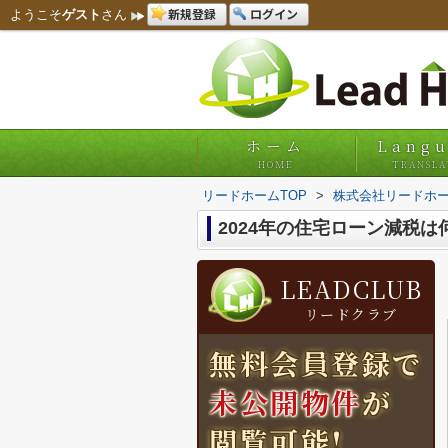
新規登録
ログイン
ようこそ
ゲスト
さん
ホーム
Lang
HOME
TRANSLA
リードホームTOP
>
株式会社リードホー
2024年の住宅ローン減税
LEADCLUB
リードクラブ
無料会員登録で
未公開物件
が
閲覧可能!