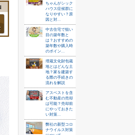
ちゃんがシック
ハウス症候群に
なりやすい？原
因と対...
中古住宅で狙い
目の築年数と
は？おすすめの
築年数や購入時
のポイン...
埋蔵文化財包蔵
地とはどんな土
地？家を建築す
る際の手続きの
流れを解説
アスベストを含
む不動産の売却
は可能？売却前
にやっておきた
い対策...
弊社の新型コロ
ナウイルス対策