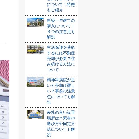
について！特徴
もご紹介
新築一戸建ての
購入について！
３つの注意点も
解説
生活保護を受給
するには不動産
売却が必要？住
み続ける方法に
ついて...
精神科病院が近
いと売却は難し
い？事前の注意
点についても解
説
表札の良い設置
場所は？素材の
選び方や固定方
法についても解
説