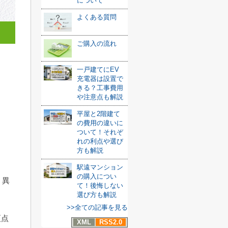
について
よくある質問
ご購入の流れ
う
一戸建てにEV
充電器は設置で
きる？工事費用
や注意点も解説
平屋と2階建て
の費用の違いに
ついて！それぞ
れの利点や選び
方も解説
駅遠マンション
の購入につい
く異
て！後悔しない
選び方も解説
>>全ての記事を見る
更点
XML
RSS2.0