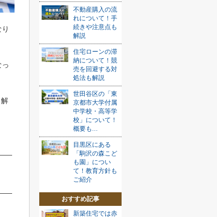
不動産購入の流
れについて！手
続きや注意点も
なり
解説
住宅ローンの滞
納について！競
なっ
売を回避する対
処法も解説
世田谷区の「東
も解
京都市大学付属
中学校・高等学
校」について！
概要も...
目黒区にある
「駒沢の森こど
も園」につい
て！教育方針も
ご紹介
おすすめ記事
新築住宅では赤