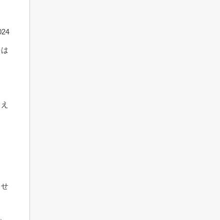
24
をは
とえ
。
ませ