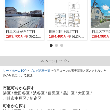
目黒区緑が丘2丁目
世田谷区上馬4丁目
目黒区下目
2億9,700万円
/ 352.16㎡
1億4,480万円
/ 5LDK＋1S(納戸)
2億4,980
ページトップへ
リードホームTOP
>
ブログ記事一覧
>
住宅ローンの審査基準と落とされないた
めの対策について解説
市区町村から探す
港区
/
世田谷区
/
渋谷区
/
目黒区
/
品川区
/
大田区
/
川崎市中原区
/
新宿区
町名から探す