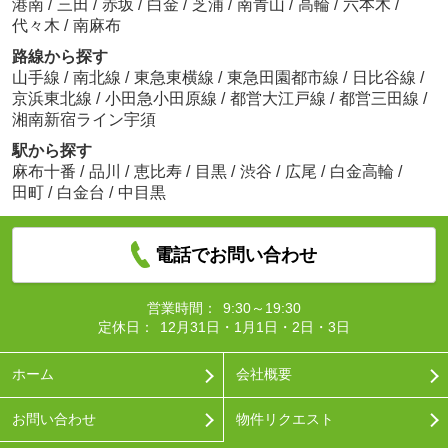
港南
/
三田
/
赤坂
/
白金
/
芝浦
/
南青山
/
高輪
/
六本木
/
代々木
/
南麻布
路線から探す
山手線
/
南北線
/
東急東横線
/
東急田園都市線
/
日比谷線
/
京浜東北線
/
小田急小田原線
/
都営大江戸線
/
都営三田線
/
湘南新宿ライン宇須
駅から探す
麻布十番
/
品川
/
恵比寿
/
目黒
/
渋谷
/
広尾
/
白金高輪
/
田町
/
白金台
/
中目黒
電話でお問い合わせ
営業時間：
9:30～19:30
定休日：
12月31日・1月1日・2日・3日
ホーム
会社概要
お問い合わせ
物件リクエスト