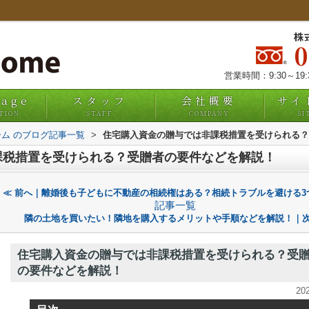
株
営業時間：9:30～19
uage
スタッフ
会社概要
サイ
TION
STAFF
COMPANY
SI
ム のブログ記事一覧
>
住宅購入資金の贈与では非課税措置を受けられる？
課税措置を受けられる？受贈者の要件などを解説！
≪ 前へ｜離婚後も子どもに不動産の相続権はある？相続トラブルを避ける3
記事一覧
隣の土地を買いたい！隣地を購入するメリットや手順などを解説！｜次
住宅購入資金の贈与では非課税措置を受けられる？受
の要件などを解説！
20