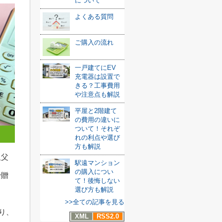
について
よくある質問
ご購入の流れ
一戸建てにEV
充電器は設置で
きる？工事費用
や注意点も解説
平屋と2階建て
の費用の違いに
ついて！それぞ
れの利点や選び
方も解説
祖父
駅遠マンション
の購入につい
で贈
て！後悔しない
選び方も解説
>>全ての記事を見る
り、
XML
RSS2.0