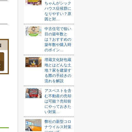
ちゃんがシック
ハウス症候群に
なりやすい？原
因と対...
中古住宅で狙い
目の築年数と
は？おすすめの
築年数や購入時
のポイン...
埋蔵文化財包蔵
地とはどんな土
地？家を建築す
る際の手続きの
流れを解説
アスベストを含
む不動産の売却
は可能？売却前
にやっておきた
い対策...
弊社の新型コロ
ナウイルス対策