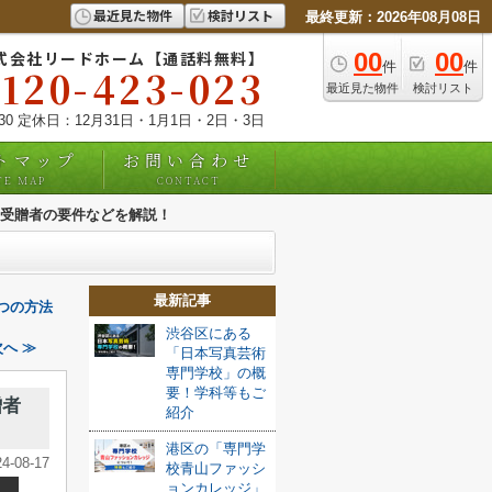
最近見た物件
検討リスト
最終更新：2026年08月08日
式会社リードホーム【通話料無料】
00
00
件
件
0120-423-023
最近見た物件
検討リスト
:30 定休日：12月31日・1月1日・2日・3日
トマップ
お問い合わせ
TE MAP
CONTACT
受贈者の要件などを解説！
最新記事
つの方法
渋谷区にある
へ ≫
「日本写真芸術
専門学校」の概
要！学科等もご
贈者
紹介
港区の「専門学
24-08-17
校青山ファッシ
ョンカレッジ」