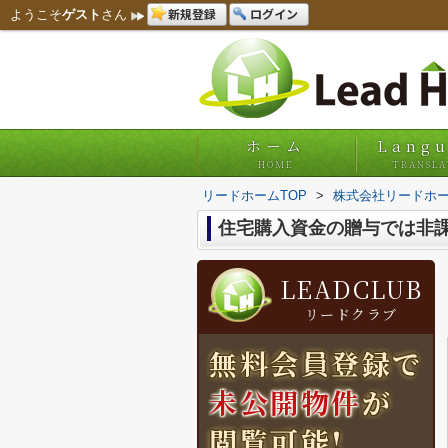
新規登録
ログイン
ようこそ
ゲスト
さん
ホーム
Lang
HOME
TRANSLA
リードホームTOP
>
株式会社リードホー
住宅購入資金の贈与では非
LEADCLUB
リードクラブ
無料会員登録で
未公開物件
が
閲覧可能!