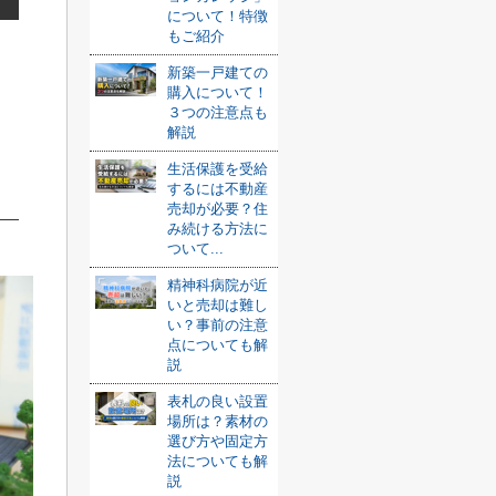
について！特徴
もご紹介
新築一戸建ての
購入について！
３つの注意点も
解説
生活保護を受給
するには不動産
売却が必要？住
み続ける方法に
ついて...
精神科病院が近
いと売却は難し
い？事前の注意
点についても解
説
表札の良い設置
場所は？素材の
選び方や固定方
法についても解
説