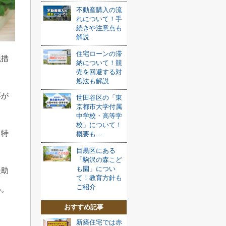
不動産購入の流
れについて！手
続きや注意点も
解説
住宅ローンの滞
税措
納について！競
売を回避する対
処法も解説
要が
世田谷区の「東
京都市大学付属
中学校・高等学
校」について！
る特
概要も...
目黒区にある
「駒沢の森こど
も園」につい
援助
て！教育方針も
ご紹介
い。
おすすめ記事
新築住宅では赤