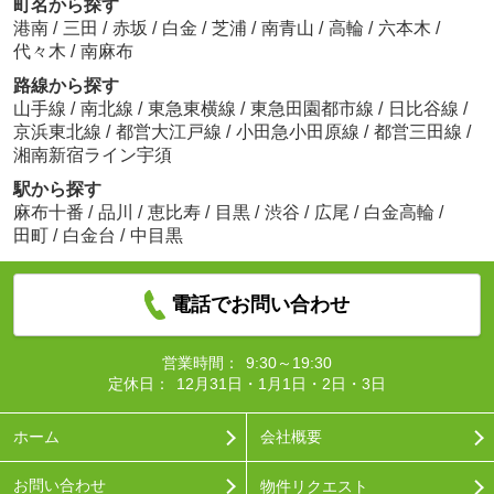
町名から探す
港南
/
三田
/
赤坂
/
白金
/
芝浦
/
南青山
/
高輪
/
六本木
/
代々木
/
南麻布
路線から探す
山手線
/
南北線
/
東急東横線
/
東急田園都市線
/
日比谷線
/
京浜東北線
/
都営大江戸線
/
小田急小田原線
/
都営三田線
/
湘南新宿ライン宇須
駅から探す
麻布十番
/
品川
/
恵比寿
/
目黒
/
渋谷
/
広尾
/
白金高輪
/
田町
/
白金台
/
中目黒
電話でお問い合わせ
営業時間：
9:30～19:30
定休日：
12月31日・1月1日・2日・3日
ホーム
会社概要
お問い合わせ
物件リクエスト