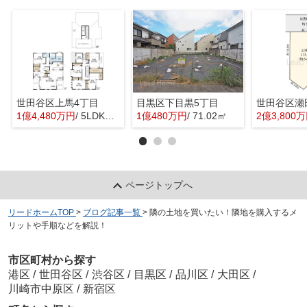
世田谷区上馬4丁目
目黒区下目黒5丁目
世田谷区瀬
1億4,480万円
/ 5LDK＋1S(納戸)
1億480万円
/ 71.02㎡
2億3,800
ページトップへ
リードホームTOP
>
ブログ記事一覧
>
隣の土地を買いたい！隣地を購入するメ
リットや手順などを解説！
市区町村から探す
港区
/
世田谷区
/
渋谷区
/
目黒区
/
品川区
/
大田区
/
川崎市中原区
/
新宿区