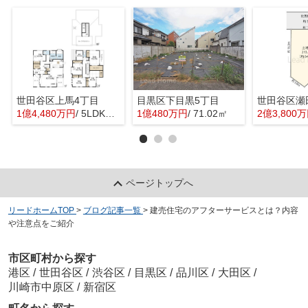
世田谷区上馬4丁目
目黒区下目黒5丁目
世田谷区瀬
1億4,480万円
/ 5LDK＋1S(納戸)
1億480万円
/ 71.02㎡
2億3,800
ページトップへ
リードホームTOP
>
ブログ記事一覧
>
建売住宅のアフターサービスとは？内容
や注意点をご紹介
市区町村から探す
港区
/
世田谷区
/
渋谷区
/
目黒区
/
品川区
/
大田区
/
川崎市中原区
/
新宿区