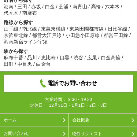
町名から探す
港南
/
三田
/
赤坂
/
白金
/
芝浦
/
南青山
/
高輪
/
六本木
/
代々木
/
南麻布
路線から探す
山手線
/
南北線
/
東急東横線
/
東急田園都市線
/
日比谷線
/
京浜東北線
/
都営大江戸線
/
小田急小田原線
/
都営三田線
/
湘南新宿ライン宇須
駅から探す
麻布十番
/
品川
/
恵比寿
/
目黒
/
渋谷
/
広尾
/
白金高輪
/
田町
/
中目黒
/
白金台
電話でお問い合わせ
営業時間：
9:30～19:30
定休日：
12月31日・1月1日・2日・3日
ホーム
会社概要
お問い合わせ
物件リクエスト