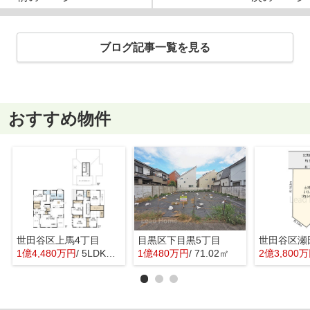
ブログ記事一覧を見る
おすすめ物件
世田谷区上馬4丁目
目黒区下目黒5丁目
世田谷区瀬
1億4,480万円
/ 5LDK＋1S(納戸)
1億480万円
/ 71.02㎡
2億3,800