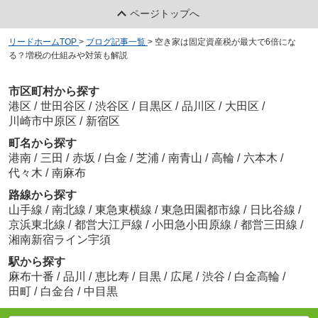
ページトップへ
リードホームTOP
>
ブログ記事一覧
>
空き家は固定資産税が最大で6倍にな
る？増税の仕組みや対策も解説
市区町村から探す
港区
/
世田谷区
/
渋谷区
/
目黒区
/
品川区
/
大田区
/
川崎市中原区
/
新宿区
町名から探す
港南
/
三田
/
赤坂
/
白金
/
芝浦
/
南青山
/
高輪
/
六本木
/
代々木
/
南麻布
路線から探す
山手線
/
南北線
/
東急東横線
/
東急田園都市線
/
日比谷線
/
京浜東北線
/
都営大江戸線
/
小田急小田原線
/
都営三田線
/
湘南新宿ライン宇須
駅から探す
麻布十番
/
品川
/
恵比寿
/
目黒
/
広尾
/
渋谷
/
白金高輪
/
田町
/
白金台
/
中目黒