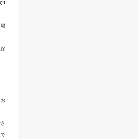
て1
る場
担保
、お
でき
能で