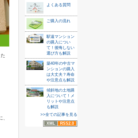
よくある質問
ご購入の流れ
駅遠マンション
の購入につい
て！後悔しない
選び方も解説
した
築40年の中古マ
ンションの購入
は大丈夫？寿命
や注意点も解説
傾斜地の土地購
入について！メ
リットや注意点
も解説
>>全ての記事を見る
に、
XML
RSS2.0
。