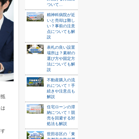
ついて...
精神科病院が近
いと売却は難し
い？事前の注意
点についても解
説
表札の良い設置
場所は？素材の
選び方や固定方
法についても解
説
不動産購入の流
れについて！手
続きや注意点も
同抵
解説
住宅ローンの滞
とは
納について！競
売を回避する対
処法も解説
解す
世田谷区の「東