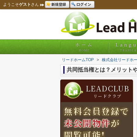
新規登録
ログイン
ようこそ
ゲスト
さん
ホーム
Lang
HOME
TRANSLA
リードホームTOP
>
株式会社リードホー
共同抵当権とは？メリット
LEADCLUB
リードクラブ
無料会員登録で
未公開物件
が
閲覧可能!