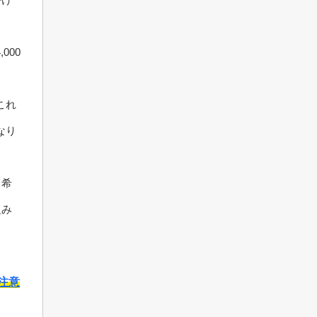
000
これ
なり
、希
組み
注意