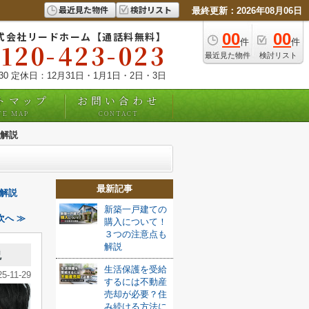
最近見た物件
検討リスト
最終更新：2026年08月06日
式会社リードホーム【通話料無料】
00
00
件
件
0120-423-023
最近見た物件
検討リスト
:30 定休日：12月31日・1月1日・2日・3日
トマップ
お問い合わせ
TE MAP
CONTACT
解説
最新記事
解説
新築一戸建ての
へ ≫
購入について！
３つの注意点も
解説
説
生活保護を受給
25-11-29
するには不動産
売却が必要？住
み続ける方法に