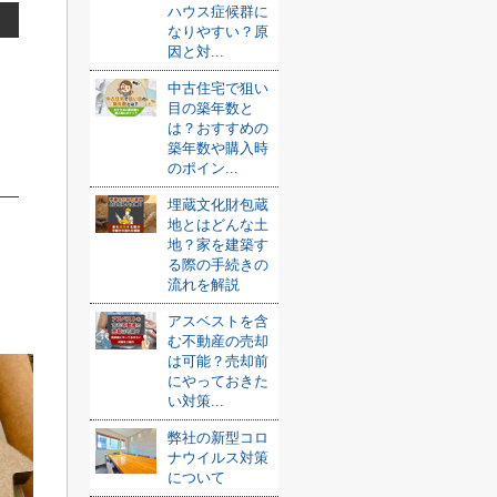
ハウス症候群に
なりやすい？原
因と対...
中古住宅で狙い
目の築年数と
は？おすすめの
築年数や購入時
のポイン...
埋蔵文化財包蔵
地とはどんな土
地？家を建築す
る際の手続きの
流れを解説
アスベストを含
む不動産の売却
は可能？売却前
にやっておきた
い対策...
弊社の新型コロ
ナウイルス対策
について