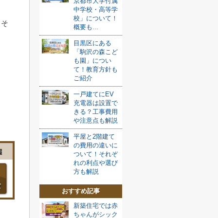
京都市大学付属
中学校・高等学
校」について！
、そ
概要も...
目黒区にある
「駒沢の森こど
も園」につい
て！教育方針も
ご紹介
一戸建てにEV
充電器は設置で
きる？工事費用
や注意点も解説
平屋と2階建て
の費用の違いに
ついて！それぞ
れの利点や選び
方も解説
おすすめ記事
新築住宅では赤
ちゃんがシック