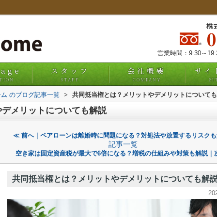
株
営業時間：9:30～19
uage
スタッフ
会社概要
サイ
TION
STAFF
COMPANY
SI
ム のブログ記事一覧
>
共同抵当権とは？メリットやデメリットについても
やデメリットについても解説
≪ 前へ｜ペアローンは離婚時に問題になる？対処法や放置するリスクも
記事一覧
空き家は固定資産税が最大で6倍になる？増税の仕組みや対策も解説｜次
共同抵当権とは？メリットやデメリットについても解
20