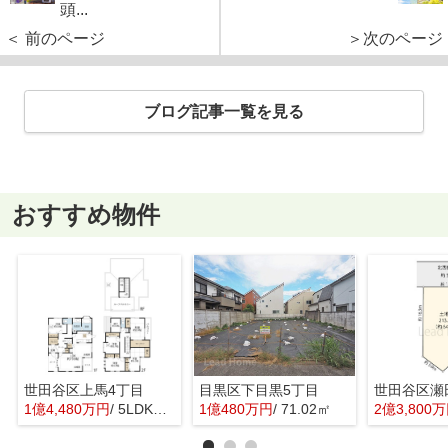
頭...
＜ 前のページ
＞次のページ
ブログ記事一覧を見る
おすすめ物件
世田谷区上馬4丁目
目黒区下目黒5丁目
世田谷区瀬
1億4,480万円
/ 5LDK＋1S(納戸)
1億480万円
/ 71.02㎡
2億3,800