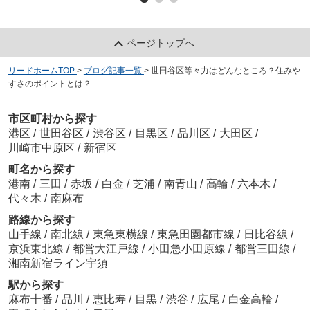
ページトップへ
リードホームTOP
>
ブログ記事一覧
>
世田谷区等々力はどんなところ？住みや
すさのポイントとは？
市区町村から探す
港区
/
世田谷区
/
渋谷区
/
目黒区
/
品川区
/
大田区
/
川崎市中原区
/
新宿区
町名から探す
港南
/
三田
/
赤坂
/
白金
/
芝浦
/
南青山
/
高輪
/
六本木
/
代々木
/
南麻布
路線から探す
山手線
/
南北線
/
東急東横線
/
東急田園都市線
/
日比谷線
/
京浜東北線
/
都営大江戸線
/
小田急小田原線
/
都営三田線
/
湘南新宿ライン宇須
駅から探す
麻布十番
/
品川
/
恵比寿
/
目黒
/
渋谷
/
広尾
/
白金高輪
/