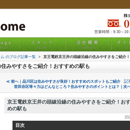
株
営業時間：9:30～19
uage
スタッフ
会社概要
サイ
TION
STAFF
COMPANY
SI
ム のブログ記事一覧
>
京王電鉄京王井の頭線沿線の住みやすさをご紹介！
の住みやすさをご紹介！おすすめの駅も
記
≪ 前へ｜品川区は住みやすさが良好！おすすめのスポットもご紹介
世田谷区等々力はどんなところ？住みやすさのポイントとは？｜次へ
京王電鉄京王井の頭線沿線の住みやすさをご紹介！お
めの駅も
20
目次