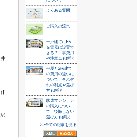
について
よくある質問
ご購入の流れ
。
一戸建てにEV
充電器は設置で
きる？工事費用
王井
や注意点も解説
平屋と2階建て
の費用の違いに
ついて！それぞ
れの利点や選び
方も解説
に伴
駅遠マンション
の購入につい
て！後悔しない
、駅
選び方も解説
>>全ての記事を見る
XML
RSS2.0