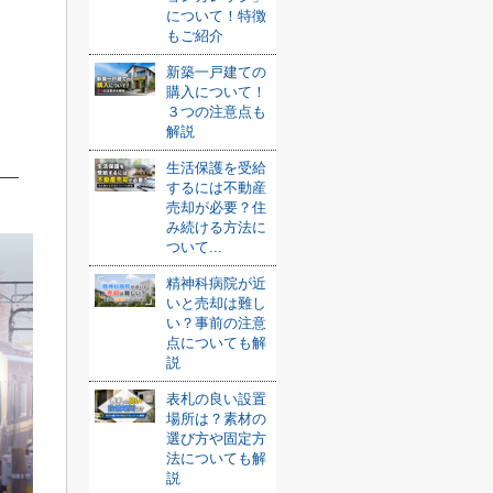
について！特徴
もご紹介
新築一戸建ての
購入について！
３つの注意点も
解説
生活保護を受給
するには不動産
売却が必要？住
み続ける方法に
ついて...
精神科病院が近
いと売却は難し
い？事前の注意
点についても解
説
表札の良い設置
場所は？素材の
選び方や固定方
法についても解
説