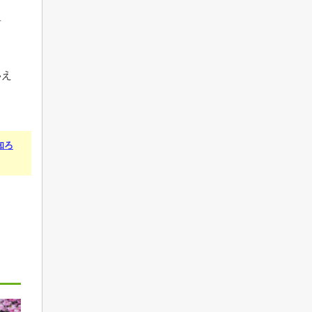
前
いえ
知ろ