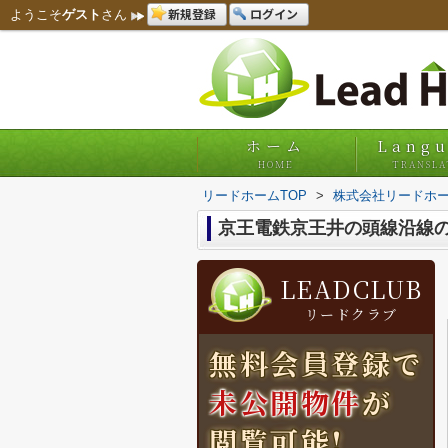
新規登録
ログイン
ようこそ
ゲスト
さん
ホーム
Lang
HOME
TRANSLA
リードホームTOP
>
株式会社リードホー
京王電鉄京王井の頭線沿線
LEADCLUB
リードクラブ
無料会員登録で
未公開物件
が
閲覧可能!