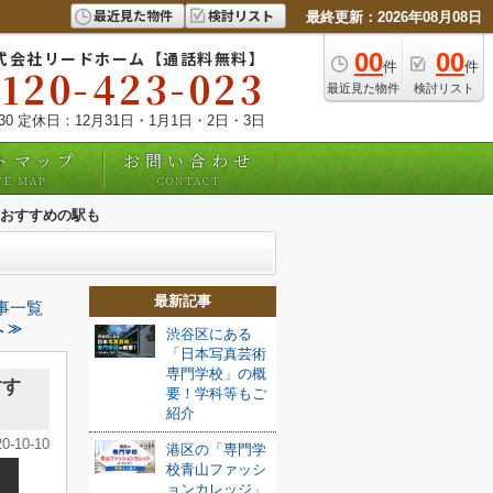
最近見た物件
検討リスト
最終更新：2026年08月08日
式会社リードホーム【通話料無料】
00
00
件
件
0120-423-023
最近見た物件
検討リスト
:30 定休日：12月31日・1月1日・2日・3日
トマップ
お問い合わせ
TE MAP
CONTACT
おすすめの駅も
最新記事
事一覧
 ≫
渋谷区にある
「日本写真芸術
専門学校」の概
すす
要！学科等もご
紹介
20-10-10
港区の「専門学
校青山ファッシ
ョンカレッジ」