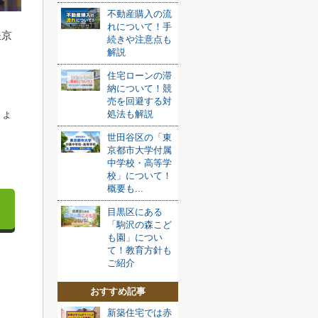
不動産購入の流
れについて！手
鉄京
続きや注意点も
解説
住宅ローンの滞
。
納について！競
売を回避する対
しょ
処法も解説
世田谷区の「東
京都市大学付属
中学校・高等学
校」について！
概要も...
目黒区にある
「駒沢の森こど
も園」につい
て！教育方針も
ご紹介
おすすめ記事
新築住宅では赤