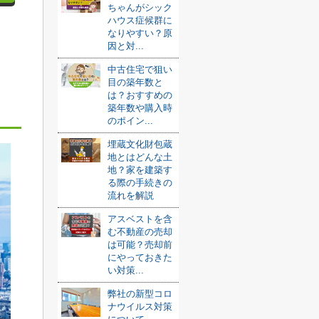
ちゃんがシック
ハウス症候群に
なりやすい？原
因と対...
中古住宅で狙い
目の築年数と
は？おすすめの
築年数や購入時
のポイン...
埋蔵文化財包蔵
地とはどんな土
地？家を建築す
る際の手続きの
流れを解説
アスベストを含
む不動産の売却
は可能？売却前
にやっておきた
い対策...
弊社の新型コロ
ナウイルス対策