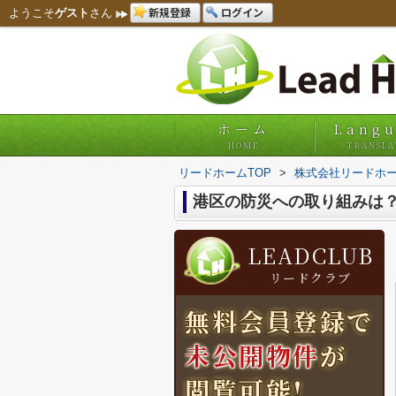
新規登録
ログイン
ようこそ
ゲスト
さん
ホーム
Lang
HOME
TRANSLA
リードホームTOP
>
株式会社リードホー
港区の防災への取り組みは
LEADCLUB
リードクラブ
無料会員登録で
未公開物件
が
閲覧可能!