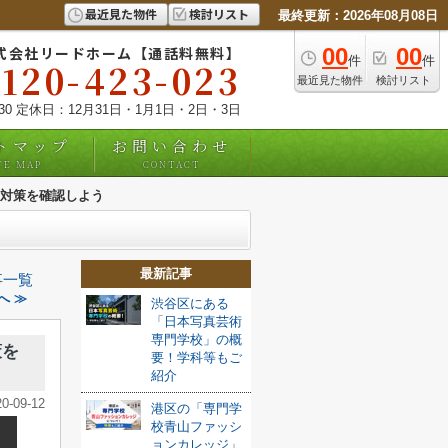
最近見た物件
検討リスト
最終更新：2026年08月08日
式会社リードホーム【通話料無料】
00
00
件
件
0120-423-023
最近見た物件
検討リスト
:30 定休日：12月31日・1月1日・2日・3日
トマップ
お問い合わせ
TE MAP
CONTACT
対策を確認しよう
最新記事
事一覧
へ ≫
渋谷区にある
「日本写真芸術
専門学校」の概
策を
要！学科等もご
紹介
20-09-12
港区の「専門学
校青山ファッシ
ョンカレッジ」