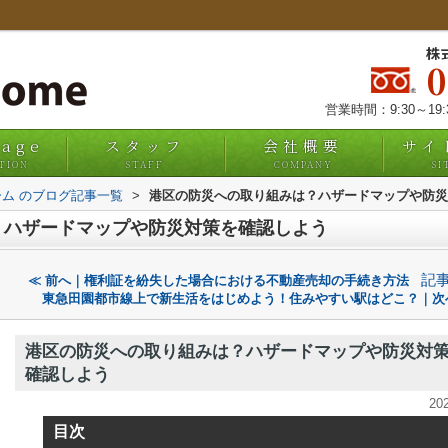
株
営業時間：9:30～19
uage
スタッフ
会社概要
サイ
TION
STAFF
COMPANY
SI
ム のブログ記事一覧
>
港区の防災への取り組みは？ハザードマップや防災
？ハザードマップや防災対策を確認しよう
記
≪ 前へ｜権利証を紛失した場合における不動産売却の手続き方法
東急田園都市線上で新生活をはじめよう！住みやすい駅はどこ？｜次
港区の防災への取り組みは？ハザードマップや防災対
確認しよう
20
目次