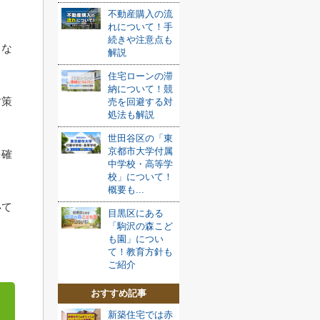
不動産購入の流
れについて！手
続きや注意点も
こな
解説
住宅ローンの滞
納について！競
対策
売を回避する対
処法も解説
世田谷区の「東
京都市大学付属
を確
中学校・高等学
校」について！
概要も...
いて
目黒区にある
「駒沢の森こど
も園」につい
て！教育方針も
ご紹介
おすすめ記事
新築住宅では赤