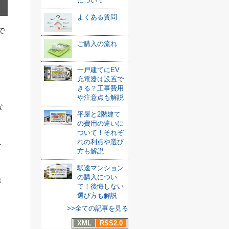
について
よくある質問
で
ご購入の流れ
一戸建てにEV
充電器は設置で
きる？工事費用
や注意点も解説
な
平屋と2階建て
の費用の違いに
ついて！それぞ
れの利点や選び
ト
方も解説
駅遠マンション
の購入につい
が
て！後悔しない
選び方も解説
>>全ての記事を見る
XML
RSS2.0