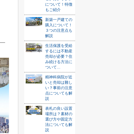
について！特徴
もご紹介
新築一戸建ての
購入について！
３つの注意点も
解説
生活保護を受給
するには不動産
売却が必要？住
み続ける方法に
ついて...
精神科病院が近
いと売却は難し
い？事前の注意
点についても解
説
表札の良い設置
場所は？素材の
選び方や固定方
法についても解
説