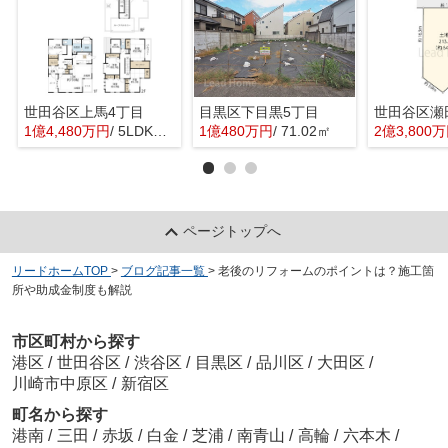
世田谷区上馬4丁目
目黒区下目黒5丁目
世田谷区瀬
1億4,480万円
/ 5LDK＋1S(納戸)
1億480万円
/ 71.02㎡
2億3,800
ページトップへ
リードホームTOP
>
ブログ記事一覧
>
老後のリフォームのポイントは？施工箇
所や助成金制度も解説
市区町村から探す
港区
/
世田谷区
/
渋谷区
/
目黒区
/
品川区
/
大田区
/
川崎市中原区
/
新宿区
町名から探す
港南
/
三田
/
赤坂
/
白金
/
芝浦
/
南青山
/
高輪
/
六本木
/