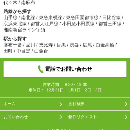
代々木
/
南麻布
路線から探す
山手線
/
南北線
/
東急東横線
/
東急田園都市線
/
日比谷線
/
京浜東北線
/
都営大江戸線
/
小田急小田原線
/
都営三田線
/
湘南新宿ライン宇須
駅から探す
麻布十番
/
品川
/
恵比寿
/
目黒
/
渋谷
/
広尾
/
白金高輪
/
田町
/
中目黒
/
白金台
電話でお問い合わせ
営業時間：
9:30～19:30
定休日：
12月31日・1月1日・2日・3日
ホーム
会社概要
お問い合わせ
物件リクエスト