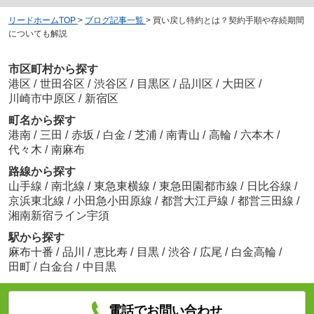
リードホームTOP
>
ブログ記事一覧
>
買い戻し特約とは？契約手順や存続期間
についても解説
市区町村から探す
港区
/
世田谷区
/
渋谷区
/
目黒区
/
品川区
/
大田区
/
川崎市中原区
/
新宿区
町名から探す
港南
/
三田
/
赤坂
/
白金
/
芝浦
/
南青山
/
高輪
/
六本木
/
代々木
/
南麻布
路線から探す
山手線
/
南北線
/
東急東横線
/
東急田園都市線
/
日比谷線
/
京浜東北線
/
小田急小田原線
/
都営大江戸線
/
都営三田線
/
湘南新宿ライン宇須
駅から探す
麻布十番
/
品川
/
恵比寿
/
目黒
/
渋谷
/
広尾
/
白金高輪
/
田町
/
白金台
/
中目黒
電話でお問い合わせ