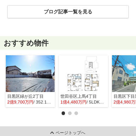
ブログ記事一覧を見る
おすすめ物件
目黒区緑が丘2丁目
世田谷区上馬4丁目
目黒区下目
2億9,700万円
/ 352.16㎡
1億4,480万円
/ 5LDK＋1S(納戸)
2億4,980
ページトップへ