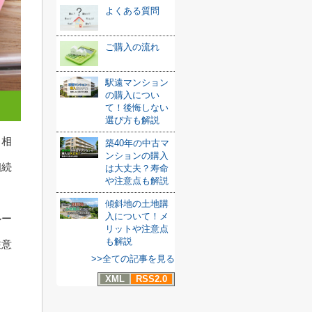
よくある質問
ご購入の流れ
駅遠マンション
の購入につい
て！後悔しない
選び方も解説
、相
築40年の中古マ
ンションの購入
相続
は大丈夫？寿命
や注意点も解説
傾斜地の土地購
入について！メ
ルー
リットや注意点
も解説
注意
>>全ての記事を見る
XML
RSS2.0