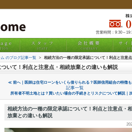
株
営業時間：9:30～19
uage
スタッフ
会社概要
サイ
TION
STAFF
COMPANY
SI
ム のブログ記事一覧
>
相続方法の一種の限定承認について！利点と注意点
について！利点と注意点・相続放棄との違いも解説
≪ 前へ｜医師は住宅ローンをいくら借りられる？医師信用組合の特徴も
記事一覧
所有者不明土地とは？買いたい場合の手続きとリスクについて解説｜次
相続方法の一種の限定承認について！利点と注意点・
放棄との違いも解説
20