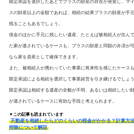
限定承認を選択したあとでプラスの財産の存在が発覚し、マ
スの財産以上の金額であれば、相続の結果プラスの財産が手
残ることもあるでしょう。
借金のほかに手元に残したい遺産、たとえば被相続人が住ん
た家が遺されているケースも、プラスの財産と同額の弁済が
なら家を資産として確保できます。
また、被相続人が携わっていた事業に将来性を感じたケース
限定承認による相続を選択して事業経営を引き継げるでしょ
限定承認は相続する遺産の全貌が不明、あるいは相続したい
が遺されているケースに有効な手段と考えられます。
▼この記事も読まれています
不動産を相続したらどのくらいの税金がかかる？計算方
控除について解説