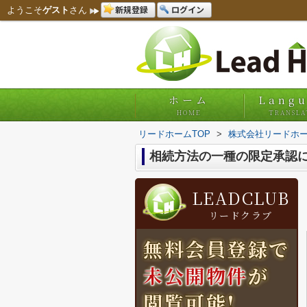
新規登録
ログイン
ようこそ
ゲスト
さん
ホーム
Lang
HOME
TRANSLA
リードホームTOP
>
株式会社リードホー
相続方法の一種の限定承認
LEADCLUB
リードクラブ
無料会員登録で
未公開物件
が
閲覧可能!