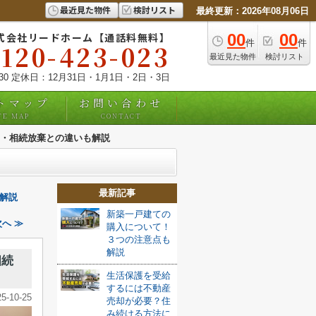
最近見た物件
検討リスト
最終更新：2026年08月06日
式会社リードホーム【通話料無料】
00
00
件
件
0120-423-023
最近見た物件
検討リスト
:30 定休日：12月31日・1月1日・2日・3日
トマップ
お問い合わせ
TE MAP
CONTACT
・相続放棄との違いも解説
最新記事
解説
新築一戸建ての
へ ≫
購入について！
３つの注意点も
解説
相続
生活保護を受給
するには不動産
25-10-25
売却が必要？住
み続ける方法に