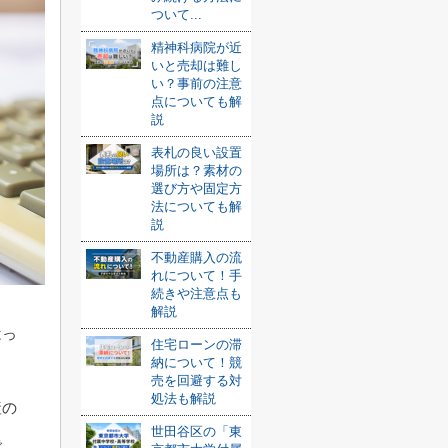
ついて...
精神科病院が近
いと売却は難し
い？事前の注意
点についても解
説
表札の良い設置
場所は？素材の
選び方や固定方
法についても解
説
不動産購入の流
れについて！手
続きや注意点も
解説
はっ
住宅ローンの滞
納について！競
売を回避する対
処法も解説
産の
世田谷区の「東
で