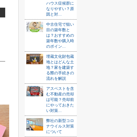
ハウス症候群に
なりやすい？原
因と対...
中古住宅で狙い
目の築年数と
は？おすすめの
築年数や購入時
のポイン...
埋蔵文化財包蔵
地とはどんな土
地？家を建築す
る際の手続きの
流れを解説
アスベストを含
む不動産の売却
は可能？売却前
にやっておきた
い対策...
弊社の新型コロ
ナウイルス対策
について