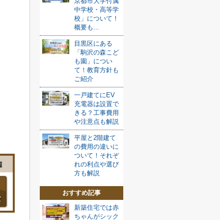
京都市大学付属
中学校・高等学
校」について！
概要も...
る
目黒区にある
「駒沢の森こど
も園」につい
て！教育方針も
ご紹介
一戸建てにEV
充電器は設置で
きる？工事費用
や注意点も解説
平屋と2階建て
の費用の違いに
ついて！それぞ
れの利点や選び
方も解説
おすすめ記事
新築住宅では赤
ちゃんがシック