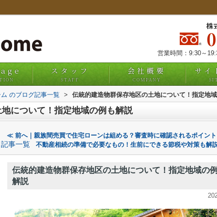
株
営業時間：9:30～19
uage
スタッフ
会社概要
サイ
TION
STAFF
COMPANY
SI
ム のブログ記事一覧
>
伝統的建造物群保存地区の土地について！指定地域
土地について！指定地域の例も解説
≪ 前へ｜親族間売買で住宅ローンは組める？審査時に確認されるポイント
記事一覧
不動産相続の準備で必要なもの！生前にできる節税や対策も解説
伝統的建造物群保存地区の土地について！指定地域の
解説
20