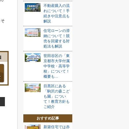
不動産購入の流
れについて！手
続きや注意点も
、そ
解説
住宅ローンの滞
納について！競
売を回避する対
処法も解説
世田谷区の「東
京都市大学付属
中学校・高等学
校」について！
概要も...
目黒区にある
「駒沢の森こど
も園」につい
て！教育方針も
ご紹介
おすすめ記事
新築住宅では赤