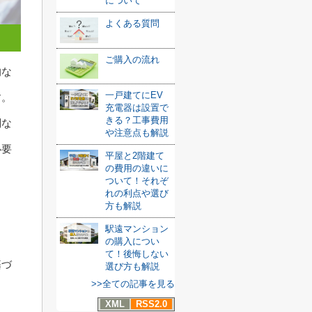
について
よくある質問
ご購入の流れ
的な
一戸建てにEV
す。
充電器は設置で
きる？工事費用
別な
や注意点も解説
必要
平屋と2階建て
の費用の違いに
ついて！それぞ
れの利点や選び
方も解説
駅遠マンション
の購入につい
て！後悔しない
基づ
選び方も解説
>>全ての記事を見る
XML
RSS2.0