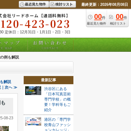
最近見た物件
検討リスト
最終更新：2026年08月08日
式会社リードホーム【通話料無料】
00
00
件
件
0120-423-023
最近見た物件
検討リスト
:30 定休日：12月31日・1月1日・2日・3日
トマップ
お問い合わせ
TE MAP
CONTACT
の例も解説
最新記事
も解説
｜次へ ≫
渋谷区にある
「日本写真芸術
専門学校」の概
例も
要！学科等もご
紹介
25-08-23
港区の「専門学
校青山ファッシ
ョンカレッジ」