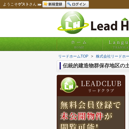
新規登録
ログイン
ようこそ
ゲスト
さん
ホーム
Lang
HOME
TRANSLA
リードホームTOP
>
株式会社リードホー
伝統的建造物群保存地区の
LEADCLUB
リードクラブ
無料会員登録で
未公開物件
が
閲覧可能!