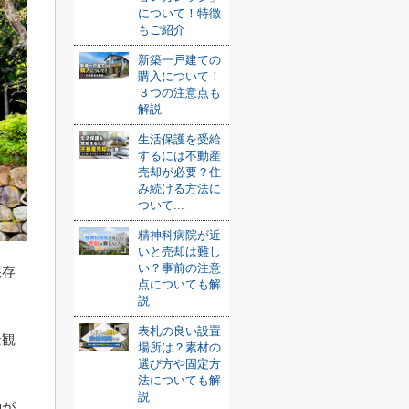
について！特徴
もご紹介
新築一戸建ての
購入について！
３つの注意点も
解説
生活保護を受給
するには不動産
売却が必要？住
み続ける方法に
ついて...
精神科病院が近
いと売却は難し
い？事前の注意
保存
点についても解
説
。
表札の良い設置
景観
場所は？素材の
選び方や固定方
法についても解
説
約が