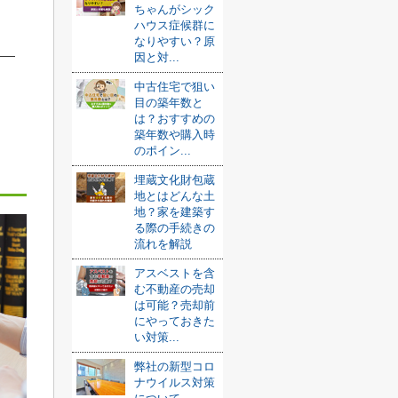
ちゃんがシック
ハウス症候群に
なりやすい？原
因と対...
中古住宅で狙い
目の築年数と
は？おすすめの
築年数や購入時
のポイン...
埋蔵文化財包蔵
地とはどんな土
地？家を建築す
る際の手続きの
流れを解説
アスベストを含
む不動産の売却
は可能？売却前
にやっておきた
い対策...
弊社の新型コロ
ナウイルス対策