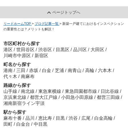
ページトップへ
リードホームTOP
>
ブログ記事一覧
>
新築一戸建てにおけるインスペクション
の重要性とは？メリットも解説！
市区町村から探す
港区
/
世田谷区
/
渋谷区
/
目黒区
/
品川区
/
大田区
/
川崎市中原区
/
新宿区
町名から探す
港南
/
三田
/
赤坂
/
白金
/
芝浦
/
南青山
/
高輪
/
六本木
/
代々木
/
南麻布
路線から探す
山手線
/
南北線
/
東急東横線
/
東急田園都市線
/
日比谷線
/
京浜東北線
/
都営大江戸線
/
小田急小田原線
/
都営三田線
/
湘南新宿ライン宇須
駅から探す
麻布十番
/
品川
/
恵比寿
/
目黒
/
渋谷
/
広尾
/
白金高輪
/
田町
/
白金台
/
中目黒