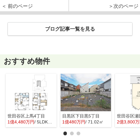
＜ 前のページ
＞次のページ
ブログ記事一覧を見る
おすすめ物件
世田谷区上馬4丁目
目黒区下目黒5丁目
世田谷区瀬
1億4,480万円
/ 5LDK＋1S(納戸)
1億480万円
/ 71.02㎡
2億3,800