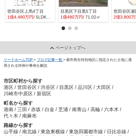
世田谷区上馬4丁目
目黒区下目黒5丁目
世田谷区瀬
1億4,480万円
/ 5LDK＋1S(納戸)
1億480万円
/ 71.02㎡
2億3,800
ページトップへ
リードホームTOP
>
ブログ記事一覧
>
都市再生特別地区に指定された土地に適
用される特例や事例を解説
市区町村から探す
港区
/
世田谷区
/
渋谷区
/
目黒区
/
品川区
/
大田区
/
川崎市中原区
/
新宿区
町名から探す
港南
/
三田
/
赤坂
/
白金
/
芝浦
/
南青山
/
高輪
/
六本木
/
代々木
/
南麻布
路線から探す
山手線
/
南北線
/
東急東横線
/
東急田園都市線
/
日比谷線
/