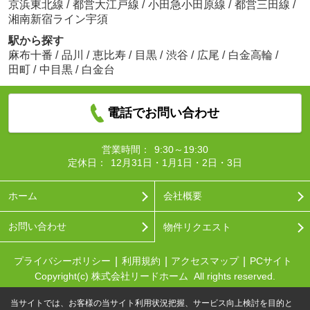
京浜東北線
/
都営大江戸線
/
小田急小田原線
/
都営三田線
/
湘南新宿ライン宇須
駅から探す
麻布十番
/
品川
/
恵比寿
/
目黒
/
渋谷
/
広尾
/
白金高輪
/
田町
/
中目黒
/
白金台
電話でお問い合わせ
営業時間：
9:30～19:30
定休日：
12月31日・1月1日・2日・3日
ホーム
会社概要
お問い合わせ
物件リクエスト
プライバシーポリシー
利用規約
アクセスマップ
PCサイト
Copyright(c) 株式会社リードホーム All rights reserved.
当サイトでは、お客様の当サイト利用状況把握、サービス向上検討を目的と