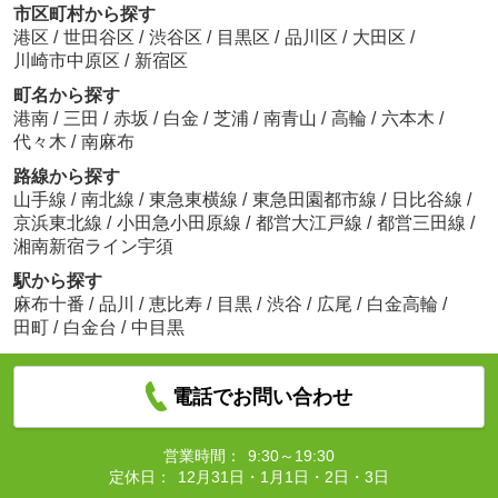
市区町村から探す
港区
/
世田谷区
/
渋谷区
/
目黒区
/
品川区
/
大田区
/
川崎市中原区
/
新宿区
町名から探す
港南
/
三田
/
赤坂
/
白金
/
芝浦
/
南青山
/
高輪
/
六本木
/
代々木
/
南麻布
路線から探す
山手線
/
南北線
/
東急東横線
/
東急田園都市線
/
日比谷線
/
京浜東北線
/
小田急小田原線
/
都営大江戸線
/
都営三田線
/
湘南新宿ライン宇須
駅から探す
麻布十番
/
品川
/
恵比寿
/
目黒
/
渋谷
/
広尾
/
白金高輪
/
田町
/
白金台
/
中目黒
電話でお問い合わせ
営業時間：
9:30～19:30
定休日：
12月31日・1月1日・2日・3日