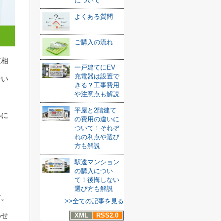
について
よくある質問
ご購入の流れ
家相
一戸建てにEV
充電器は設置で
ない
きる？工事費用
や注意点も解説
平屋と2階建て
いに
の費用の違いに
ついて！それぞ
れの利点や選び
方も解説
駅遠マンション
の購入につい
て！後悔しない
選び方も解説
す。
>>全ての記事を見る
わせ
XML
RSS2.0