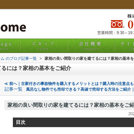
株
営業時間：9:30～19
uage
スタッフ
会社概要
サイ
TION
STAFF
COMPANY
SI
ム のブログ記事一覧
>
家相の良い間取りの家を建てるには？家相の基本を
てるには？家相の基本をご紹介
≪ 前へ｜古家付きの事故物件を購入するメリットとは？購入時の注意点も
記事一覧
風呂なし物件でも売却できる？高値で売却する方法をご紹介｜
家相の良い間取りの家を建てるには？家相の基本をご
20
目次