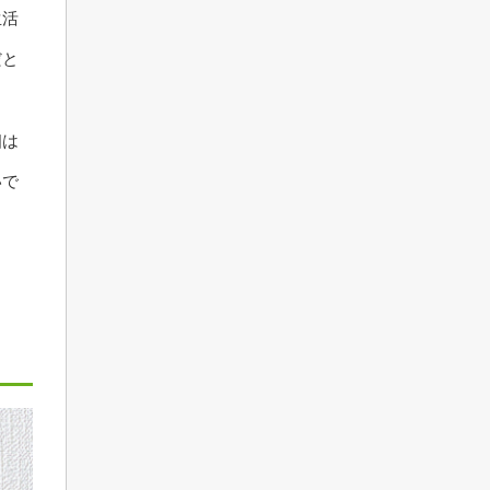
生活
だと
相は
いで