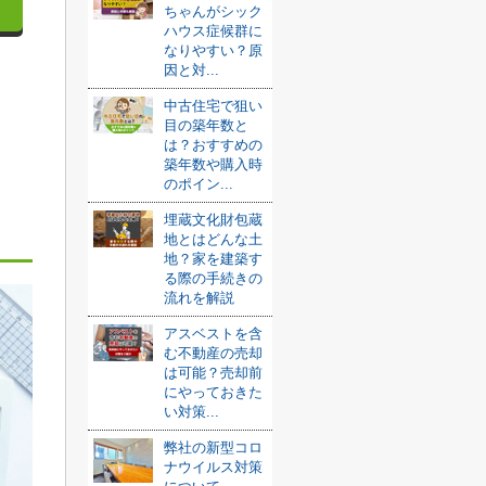
ちゃんがシック
ハウス症候群に
なりやすい？原
因と対...
中古住宅で狙い
目の築年数と
は？おすすめの
築年数や購入時
のポイン...
埋蔵文化財包蔵
地とはどんな土
地？家を建築す
る際の手続きの
流れを解説
アスベストを含
む不動産の売却
は可能？売却前
にやっておきた
い対策...
弊社の新型コロ
ナウイルス対策