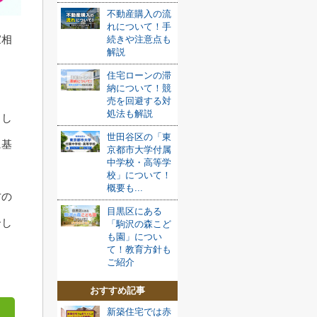
不動産購入の流
れについて！手
家相
続きや注意点も
解説
う
住宅ローンの滞
納について！競
売を回避する対
処法も解説
もし
世田谷区の「東
に基
京都市大学付属
中学校・高等学
校」について！
概要も...
方の
目黒区にある
介し
「駒沢の森こど
も園」につい
て！教育方針も
ご紹介
おすすめ記事
新築住宅では赤