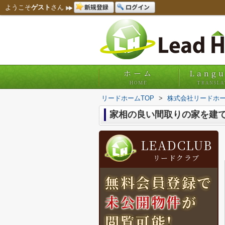
新規登録
ログイン
ようこそ
ゲスト
さん
ホーム
Lang
HOME
TRANSLA
リードホームTOP
>
株式会社リードホー
家相の良い間取りの家を建
LEADCLUB
リードクラブ
無料会員登録で
未公開物件
が
閲覧可能!