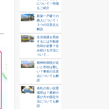
について！特徴
もご紹介
新築一戸建ての
購入について！
３つの注意点も
解説
生活保護を受給
するには不動産
売却が必要？住
み続ける方法に
ついて...
精神科病院が近
いと売却は難し
い？事前の注意
点についても解
説
表札の良い設置
場所は？素材の
選び方や固定方
法についても解
説