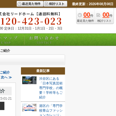
最近見た物件
検討リスト
最終更新：2026年08月08日
式会社リードホーム【通話料無料】
00
00
件
件
0120-423-023
最近見た物件
検討リスト
:30 定休日：12月31日・1月1日・2日・3日
トマップ
お問い合わせ
TE MAP
CONTACT
ご紹介
最新記事
ご紹介
次へ ≫
渋谷区にある
「日本写真芸術
専門学校」の概
紹介
要！学科等もご
紹介
23-01-21
港区の「専門学
校青山ファッシ
ョンカレッジ」