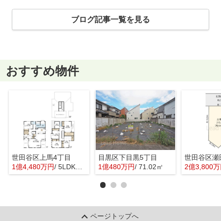
ブログ記事一覧を見る
おすすめ物件
世田谷区上馬4丁目
目黒区下目黒5丁目
世田谷区瀬
1億4,480万円
/ 5LDK＋1S(納戸)
1億480万円
/ 71.02㎡
2億3,800
ページトップへ