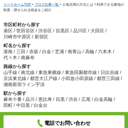
リードホームTOP
>
ブログ記事一覧
>
土地活用の方法とは？利用できる農地の
制度・課せられる税金をご紹介
市区町村から探す
港区
/
世田谷区
/
渋谷区
/
目黒区
/
品川区
/
大田区
/
川崎市中原区
/
新宿区
町名から探す
港南
/
三田
/
赤坂
/
白金
/
芝浦
/
南青山
/
高輪
/
六本木
/
代々木
/
南麻布
路線から探す
山手線
/
南北線
/
東急東横線
/
東急田園都市線
/
日比谷線
/
京浜東北線
/
都営大江戸線
/
小田急小田原線
/
都営三田線
/
湘南新宿ライン宇須
駅から探す
麻布十番
/
品川
/
恵比寿
/
目黒
/
渋谷
/
広尾
/
白金高輪
/
田町
/
中目黒
/
白金台
電話でお問い合わせ