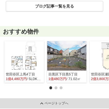
ブログ記事一覧を見る
おすすめ物件
世田谷区上馬4丁目
目黒区下目黒5丁目
世田谷区瀬
1億4,480万円
/ 5LDK＋1S(納戸)
1億480万円
/ 71.02㎡
2億3,800
ページトップへ