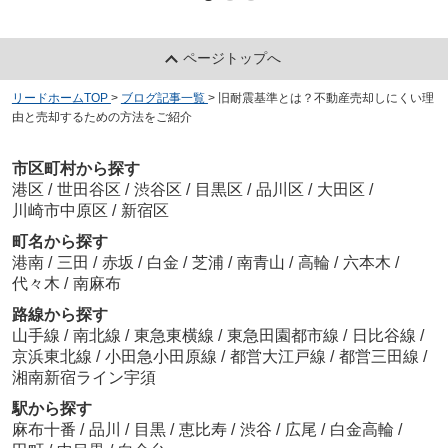
ページトップへ
リードホームTOP
>
ブログ記事一覧
>
旧耐震基準とは？不動産売却しにくい理
由と売却するための方法をご紹介
市区町村から探す
港区
/
世田谷区
/
渋谷区
/
目黒区
/
品川区
/
大田区
/
川崎市中原区
/
新宿区
町名から探す
港南
/
三田
/
赤坂
/
白金
/
芝浦
/
南青山
/
高輪
/
六本木
/
代々木
/
南麻布
路線から探す
山手線
/
南北線
/
東急東横線
/
東急田園都市線
/
日比谷線
/
京浜東北線
/
小田急小田原線
/
都営大江戸線
/
都営三田線
/
湘南新宿ライン宇須
駅から探す
麻布十番
/
品川
/
目黒
/
恵比寿
/
渋谷
/
広尾
/
白金高輪
/