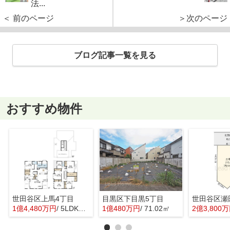
法...
＜ 前のページ
＞次のページ
ブログ記事一覧を見る
おすすめ物件
世田谷区上馬4丁目
目黒区下目黒5丁目
世田谷区瀬
1億4,480万円
/ 5LDK＋1S(納戸)
1億480万円
/ 71.02㎡
2億3,800