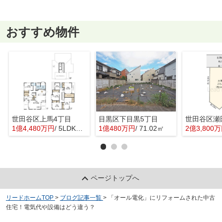
おすすめ物件
世田谷区上馬4丁目
目黒区下目黒5丁目
世田谷区瀬
1億4,480万円
/ 5LDK＋1S(納戸)
1億480万円
/ 71.02㎡
2億3,800
ページトップへ
リードホームTOP
>
ブログ記事一覧
>
「オール電化」にリフォームされた中古
住宅！電気代や設備はどう違う？