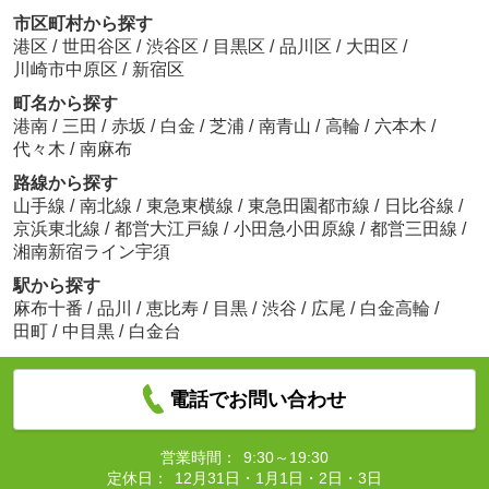
市区町村から探す
港区
/
世田谷区
/
渋谷区
/
目黒区
/
品川区
/
大田区
/
川崎市中原区
/
新宿区
町名から探す
港南
/
三田
/
赤坂
/
白金
/
芝浦
/
南青山
/
高輪
/
六本木
/
代々木
/
南麻布
路線から探す
山手線
/
南北線
/
東急東横線
/
東急田園都市線
/
日比谷線
/
京浜東北線
/
都営大江戸線
/
小田急小田原線
/
都営三田線
/
湘南新宿ライン宇須
駅から探す
麻布十番
/
品川
/
恵比寿
/
目黒
/
渋谷
/
広尾
/
白金高輪
/
田町
/
中目黒
/
白金台
電話でお問い合わせ
営業時間：
9:30～19:30
定休日：
12月31日・1月1日・2日・3日