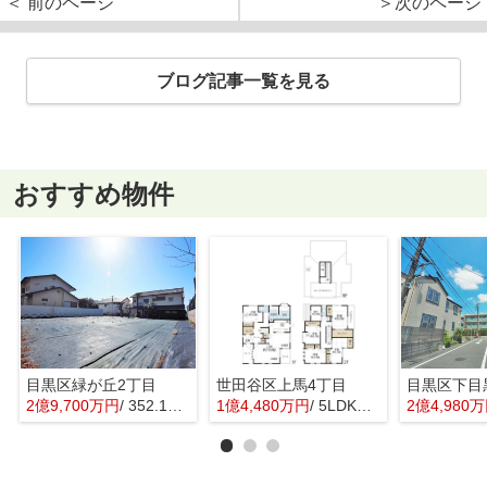
＜ 前のページ
＞次のページ
ブログ記事一覧を見る
おすすめ物件
目黒区緑が丘2丁目
世田谷区上馬4丁目
目黒区下目
2億9,700万円
/ 352.16㎡
1億4,480万円
/ 5LDK＋1S(納戸)
2億4,980