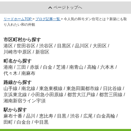
ページトップへ
リードホームTOP
>
ブログ記事一覧
>
今人気の和モダン住宅とは？新築にも取
り入れたい和の外観
市区町村から探す
港区
/
世田谷区
/
渋谷区
/
目黒区
/
品川区
/
大田区
/
川崎市中原区
/
新宿区
町名から探す
港南
/
三田
/
赤坂
/
白金
/
芝浦
/
南青山
/
高輪
/
六本木
/
代々木
/
南麻布
路線から探す
山手線
/
南北線
/
東急東横線
/
東急田園都市線
/
日比谷線
/
京浜東北線
/
小田急小田原線
/
都営大江戸線
/
都営三田線
/
湘南新宿ライン宇須
駅から探す
麻布十番
/
品川
/
恵比寿
/
目黒
/
渋谷
/
広尾
/
白金高輪
/
田町
/
白金台
/
中目黒