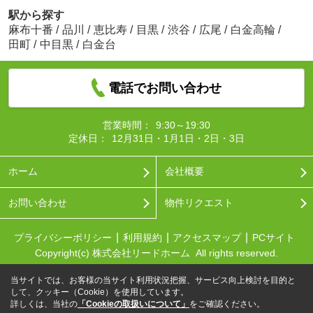
駅から探す
麻布十番
/
品川
/
恵比寿
/
目黒
/
渋谷
/
広尾
/
白金高輪
/
田町
/
中目黒
/
白金台
電話でお問い合わせ
営業時間：
9:30～19:30
定休日：
12月31日・1月1日・2日・3日
ホーム
会社概要
お問い合わせ
物件リクエスト
プライバシーポリシー
利用規約
アクセスマップ
PCサイト
Copyright(c) 株式会社リードホーム All rights reserved.
当サイトでは、お客様の当サイト利用状況把握、サービス向上検討を目的と
して、クッキー（Cookie）を使用しています。
詳しくは、当社の
「Cookieの取扱いについて」
をご確認ください。