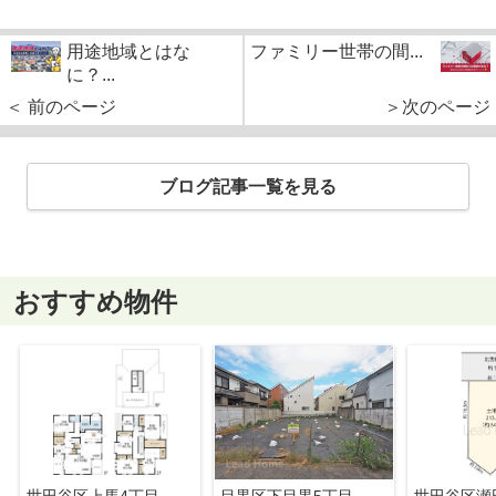
用途地域とはな
ファミリー世帯の間...
に？...
＜ 前のページ
＞次のページ
ブログ記事一覧を見る
おすすめ物件
世田谷区上馬4丁目
目黒区下目黒5丁目
世田谷区瀬