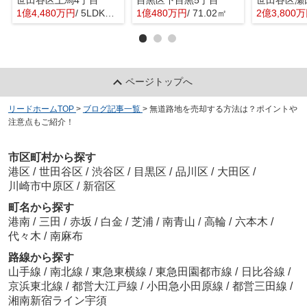
1億4,480万円
/ 5LDK＋1S(納戸)
1億480万円
/ 71.02㎡
2億3,800
ページトップへ
リードホームTOP
>
ブログ記事一覧
>
無道路地を売却する方法は？ポイントや
注意点もご紹介！
市区町村から探す
港区
/
世田谷区
/
渋谷区
/
目黒区
/
品川区
/
大田区
/
川崎市中原区
/
新宿区
町名から探す
港南
/
三田
/
赤坂
/
白金
/
芝浦
/
南青山
/
高輪
/
六本木
/
代々木
/
南麻布
路線から探す
山手線
/
南北線
/
東急東横線
/
東急田園都市線
/
日比谷線
/
京浜東北線
/
都営大江戸線
/
小田急小田原線
/
都営三田線
/
湘南新宿ライン宇須