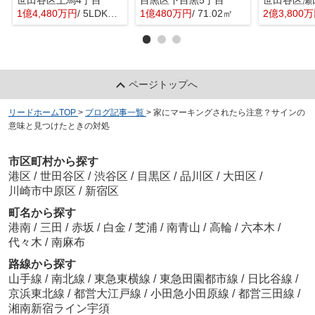
世田谷区上馬4丁目
目黒区下目黒5丁目
世田谷区瀬
1億4,480万円
/ 5LDK＋1S(納戸)
1億480万円
/ 71.02㎡
2億3,800
ページトップへ
リードホームTOP
>
ブログ記事一覧
>
家にマーキングされたら注意？サインの
意味と見つけたときの対処
市区町村から探す
港区
/
世田谷区
/
渋谷区
/
目黒区
/
品川区
/
大田区
/
川崎市中原区
/
新宿区
町名から探す
港南
/
三田
/
赤坂
/
白金
/
芝浦
/
南青山
/
高輪
/
六本木
/
代々木
/
南麻布
路線から探す
山手線
/
南北線
/
東急東横線
/
東急田園都市線
/
日比谷線
/
京浜東北線
/
都営大江戸線
/
小田急小田原線
/
都営三田線
/
湘南新宿ライン宇須