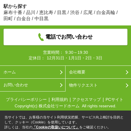
駅から探す
麻布十番
/
品川
/
恵比寿
/
目黒
/
渋谷
/
広尾
/
白金高輪
/
田町
/
白金台
/
中目黒
電話でお問い合わせ
営業時間：
9:30～19:30
定休日：
12月31日・1月1日・2日・3日
ホーム
会社概要
お問い合わせ
物件リクエスト
プライバシーポリシー
利用規約
アクセスマップ
PCサイト
Copyright(c) 株式会社リードホーム All rights reserved.
当サイトでは、お客様の当サイト利用状況把握、サービス向上検討を目的と
して、クッキー（Cookie）を使用しています。
詳しくは、当社の
「Cookieの取扱いについて」
をご確認ください。