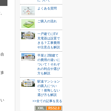
について
よくある質問
す。
ご購入の流れ
一戸建てにEV
充電器は設置で
きる？工事費用
や注意点も解説
場合
平屋と2階建て
の費用の違いに
ついて！それぞ
れの利点や選び
ど多
方も解説
ょ
駅遠マンション
の購入につい
て！後悔しない
選び方も解説
ない
>>全ての記事を見る
XML
RSS2.0