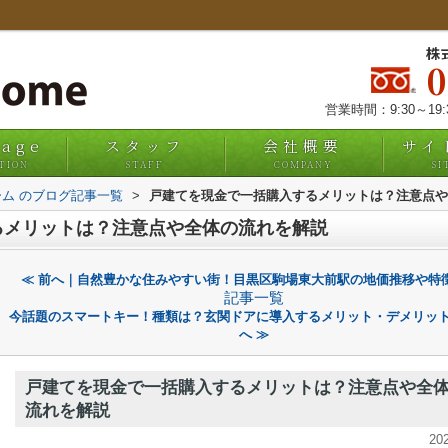
株
営業時間：9:30～19
uage
スタッフ
会社概要
サイ
TION
STAFF
COMPANY
SI
ム のブログ記事一覧
>
戸建てを現金で一括購入するメリットは？注意点や
るメリットは？注意点や全体の流れを解説
≪ 前へ｜自然豊かな住みやすい街！目黒区駒場東大前駅の地価推移や特
記事一覧
今話題のスマートキー！種類は？玄関ドアに導入するメリット・デメリット
へ ≫
戸建てを現金で一括購入するメリットは？注意点や全
流れを解説
20