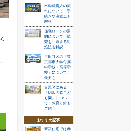
不動産購入の流
れについて！手
続きや注意点も
解説
う。
住宅ローンの滞
納について！競
得ら
売を回避する対
処法も解説
世田谷区の「東
点、
京都市大学付属
中学校・高等学
校」について！
概要も...
さ
目黒区にある
「駒沢の森こど
も園」につい
て！教育方針も
ご紹介
おすすめ記事
新築住宅では赤