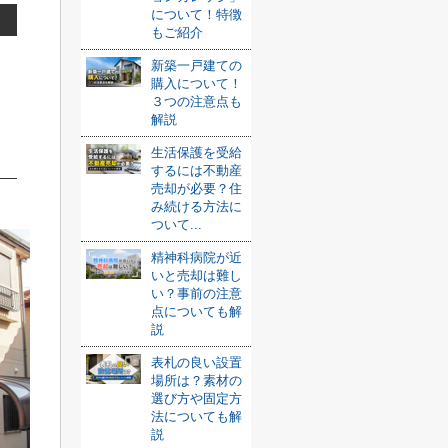
について！特徴
もご紹介
新築一戸建ての
購入について！
３つの注意点も
解説
生活保護を受給
するには不動産
売却が必要？住
み続ける方法に
ついて...
精神科病院が近
いと売却は難し
い？事前の注意
点についても解
説
表札の良い設置
場所は？素材の
選び方や固定方
法についても解
説