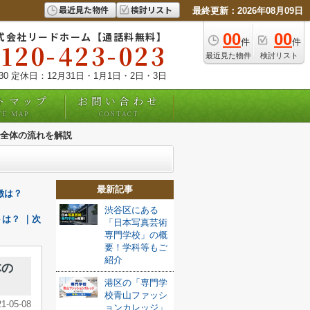
最近見た物件
検討リスト
最終更新：2026年08月09日
式会社リードホーム【通話料無料】
00
00
件
件
0120-423-023
最近見た物件
検討リスト
:30 定休日：12月31日・1月1日・2日・3日
トマップ
お問い合わせ
TE MAP
CONTACT
全体の流れを解説
最新記事
徴は？
渋谷区にある
は？ ｜次
「日本写真芸術
専門学校」の概
要！学科等もご
紹介
体の
港区の「専門学
校青山ファッシ
21-05-08
ョンカレッジ」