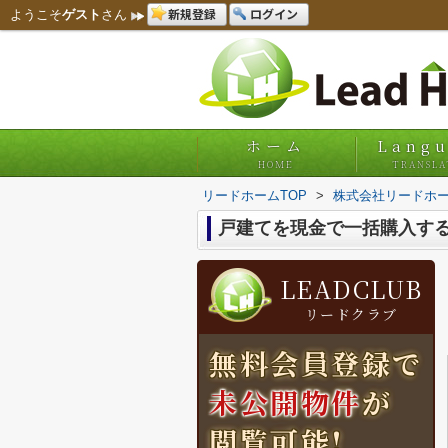
新規登録
ログイン
ようこそ
ゲスト
さん
ホーム
Lang
HOME
TRANSLA
リードホームTOP
>
株式会社リードホー
戸建てを現金で一括購入す
LEADCLUB
リードクラブ
無料会員登録で
未公開物件
が
閲覧可能!