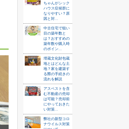
ちゃんがシック
ハウス症候群に
なりやすい？原
因と対...
中古住宅で狙い
目の築年数と
は？おすすめの
築年数や購入時
のポイン...
埋蔵文化財包蔵
地とはどんな土
地？家を建築す
る際の手続きの
流れを解説
アスベストを含
む不動産の売却
は可能？売却前
にやっておきた
い対策...
弊社の新型コロ
ナウイルス対策