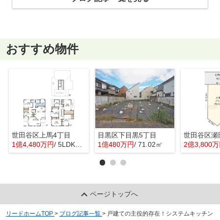
おすすめ物件
世田谷区上馬4丁目
目黒区下目黒5丁目
世田谷区瀬
1億4,480万円
/ 5LDK＋1S(納戸)
1億480万円
/ 71.02㎡
2億3,800
ページトップへ
リードホームTOP
>
ブログ記事一覧
>
戸建ての主役的存在！システムキッチン