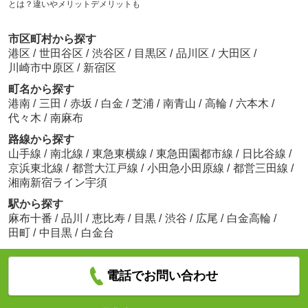
とは？違いやメリットデメリットも
市区町村から探す
港区
/
世田谷区
/
渋谷区
/
目黒区
/
品川区
/
大田区
/
川崎市中原区
/
新宿区
町名から探す
港南
/
三田
/
赤坂
/
白金
/
芝浦
/
南青山
/
高輪
/
六本木
/
代々木
/
南麻布
路線から探す
山手線
/
南北線
/
東急東横線
/
東急田園都市線
/
日比谷線
/
京浜東北線
/
都営大江戸線
/
小田急小田原線
/
都営三田線
/
湘南新宿ライン宇須
駅から探す
麻布十番
/
品川
/
恵比寿
/
目黒
/
渋谷
/
広尾
/
白金高輪
/
田町
/
中目黒
/
白金台
電話でお問い合わせ