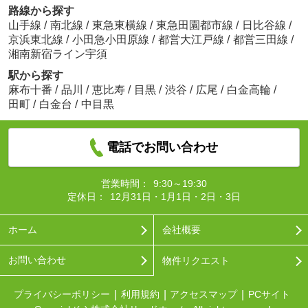
路線から探す
山手線
/
南北線
/
東急東横線
/
東急田園都市線
/
日比谷線
/
京浜東北線
/
小田急小田原線
/
都営大江戸線
/
都営三田線
/
湘南新宿ライン宇須
駅から探す
麻布十番
/
品川
/
恵比寿
/
目黒
/
渋谷
/
広尾
/
白金高輪
/
田町
/
白金台
/
中目黒
電話でお問い合わせ
営業時間：
9:30～19:30
定休日：
12月31日・1月1日・2日・3日
ホーム
会社概要
お問い合わせ
物件リクエスト
プライバシーポリシー
利用規約
アクセスマップ
PCサイト