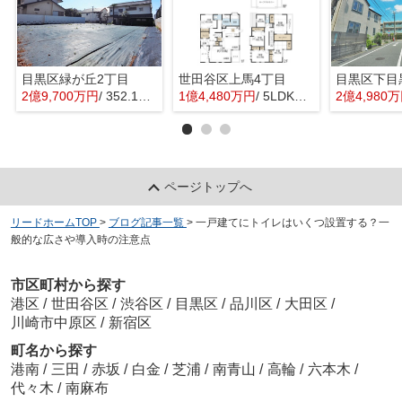
目黒区緑が丘2丁目
世田谷区上馬4丁目
目黒区下目
2億9,700万円
/ 352.16㎡
1億4,480万円
/ 5LDK＋1S(納戸)
2億4,980
ページトップへ
リードホームTOP
>
ブログ記事一覧
>
一戸建てにトイレはいくつ設置する？一
般的な広さや導入時の注意点
市区町村から探す
港区
/
世田谷区
/
渋谷区
/
目黒区
/
品川区
/
大田区
/
川崎市中原区
/
新宿区
町名から探す
港南
/
三田
/
赤坂
/
白金
/
芝浦
/
南青山
/
高輪
/
六本木
/
代々木
/
南麻布